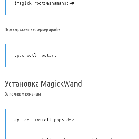
imagick root@ashamans:~# 
Перезагружаем вебсервер apache
apachectl restart
Установка MagickWand
Выполняем команды
apt-get install php5-dev