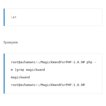
:x!
Проверяем
root@ashamans:~/MagickWandForPHP-1.0.9# php -
m |grep magickwand
magickwand
root@ashamans:~/MagickWandForPHP-1.0.9#