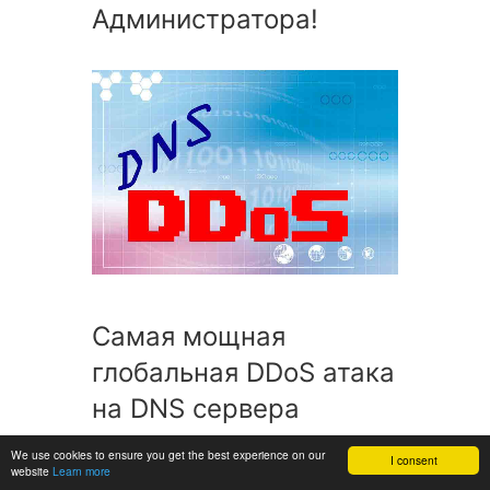
Администратора!
Cамая мощная
глобальная DDoS атака
на DNS сервера
We use cookies to ensure you get the best experience on our
I consent
website
Learn more