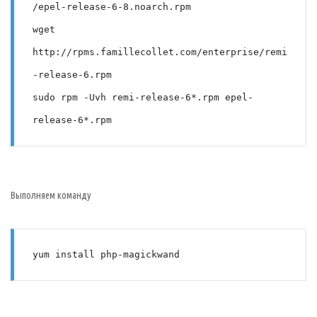
/epel-release-6-8.noarch.rpm
wget 
http://rpms.famillecollet.com/enterprise/remi
-release-6.rpm
sudo rpm -Uvh remi-release-6*.rpm epel-
release-6*.rpm
Выполняем команду