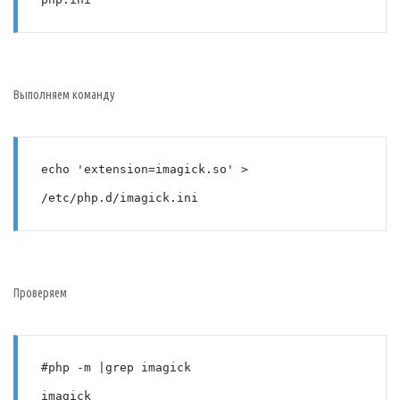
Выполняем команду
echo 'extension=imagick.so' > 
/etc/php.d/imagick.ini
Проверяем
#php -m |grep imagick
imagick