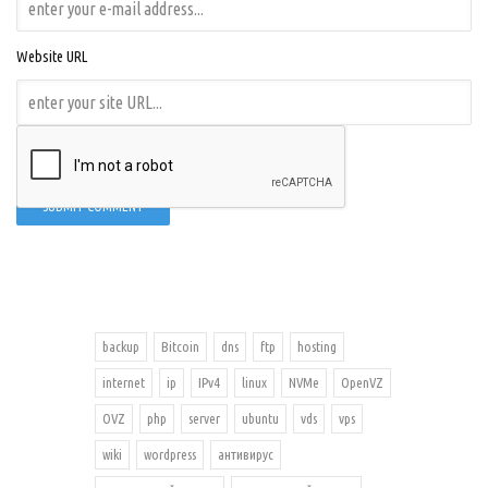
Website URL
backup
Bitcoin
dns
ftp
hosting
internet
ip
IPv4
linux
NVMe
OpenVZ
OVZ
php
server
ubuntu
vds
vps
wiki
wordpress
антивирус