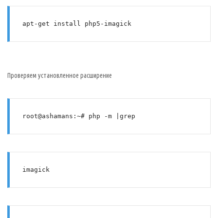
apt-get install php5-imagick
Проверяем установленное расширение
root@ashamans:~# php -m |grep 
imagick