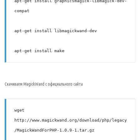
apt-get install graphicsmagick-libmagick-dev-
compat
apt-get install libmagickwand-dev
apt-get install make
Скачиваем MagickWand с официального сайта
wget 
http://www.magickwand.org/download/php/legacy
/MagickWandForPHP-1.0.9-1.tar.gz