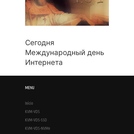
Сегодня
Международный день
Интернета
MENU
Início
KVM-VDS
KVM-VDS-SSD
KVM-VDS-NVMe