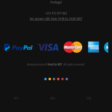
Portugal
+351 912 071 065
We answer calls from 19:00 to 24:00 GMT
Hosting service ©
Host for NET
. All rights reserved.
VPS
VDS
SSD