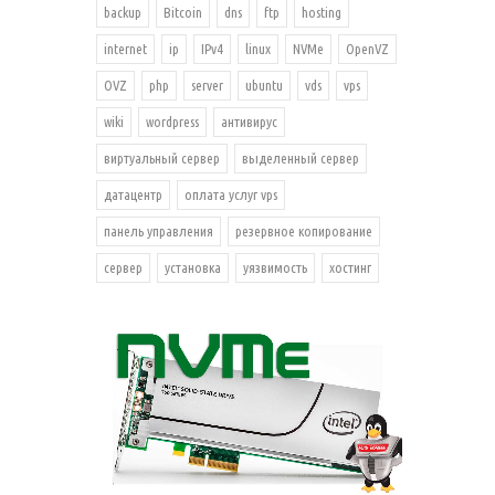
backup
Bitcoin
dns
ftp
hosting
internet
ip
IPv4
linux
NVMe
OpenVZ
OVZ
php
server
ubuntu
vds
vps
wiki
wordpress
антивирус
виртуальный сервер
выделенный сервер
датацентр
оплата услуг vps
панель управления
резервное копирование
сервер
установка
уязвимость
хостинг