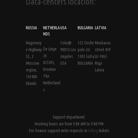
Data-centers location:
RUSSIA
NETHERLA
USA
BULGARIA
LATVIA
NDS
Nagornoy
Colo@
122 Ovche
Maskavas
De Linge
e Highway
90013 Los
pole str.
street 459
26
St., 2
Angeles
1303 Sofia
LV-1063
8253PJ,
Moscow
USA
BULGARIA
Riga
Dronten
region,
Latvia
The
141400
Netherland
Khimki
s
Support department:
Working hours are from 9:00 AM to 9:00 PM
For finance support write requests in
billing
tickets