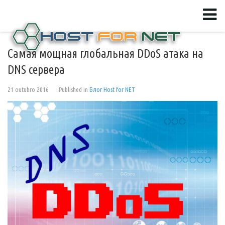
Cамая мощная глобальная DDoS атака на
DNS сервера
21 outubro 2016
Published in
Блог Host for NET