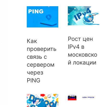
Рост цен
Как
IPv4 в
проверить
московско
связь с
й локации
сервером
через
PING