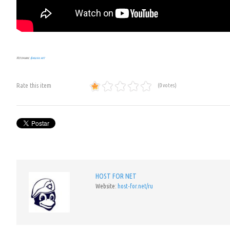
Источник:
фишки.нет
Rate this item
(0 votes)
HOST FOR NET
Website:
host-for.net/ru