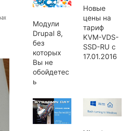
Новые
цены на
фах
Модули
тариф
Drupal 8,
KVM-VDS-
без
SSD-RU с
которых
17.01.2016
Вы не
обойдетес
ь