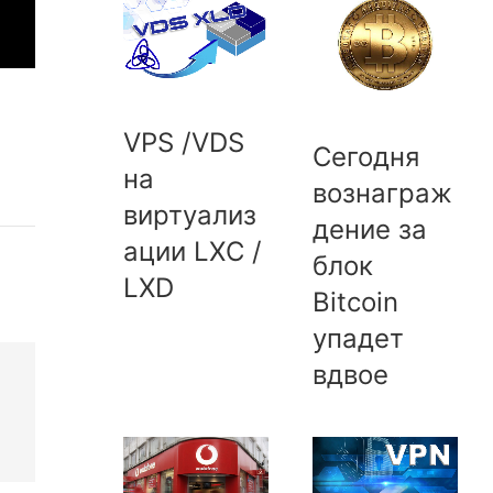
VPS /VDS
Сегодня
на
вознаграж
виртуализ
дение за
ации LXC /
блок
LXD
Bitcoin
упадет
вдвое