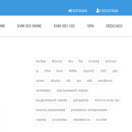
ENTRADA
REGISTRAR
OME
KVM VDS NVME
KVM VDS SSD
VPN
DEDICADO
backup
Bitcoin
dns
ftp
hosting
internet
ip
IPv4
linux
NVMe
OpenVZ
OVZ
php
server
ubuntu
vds
vps
wiki
wordpress
антивирус
виртуальный сервер
выделенный сервер
датацентр
оплата услуг vps
панель управления
резервное копирование
сервер
установка
уязвимость
хостинг