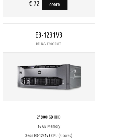
€ 72
ORDER
E3-1231V3
RELIABLE WORKER
2*2000 GB
HHD
16 GB
Memory
Xeon E3-1231v3
CPU (4 cores)