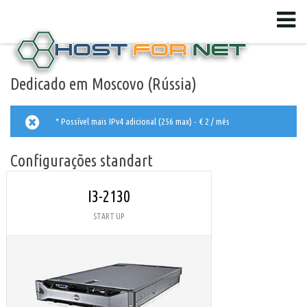
Dedicado em Moscovo (Rússia)
* Possível mais IPv4 adicional (256 max) - € 2 / mês
Configurações standart
I3-2130
START UP