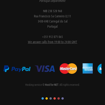
Portugal Deportment
NIB 238 520 960
Rua Francisco Sa Carneiro Lt.11
3430-048 Carregal do Sal
Portugal
+351 912 071 065
We answer calls from 19:00 to 24:00 GMT
Hosting service ©
Host for NET
. All rights reserved.