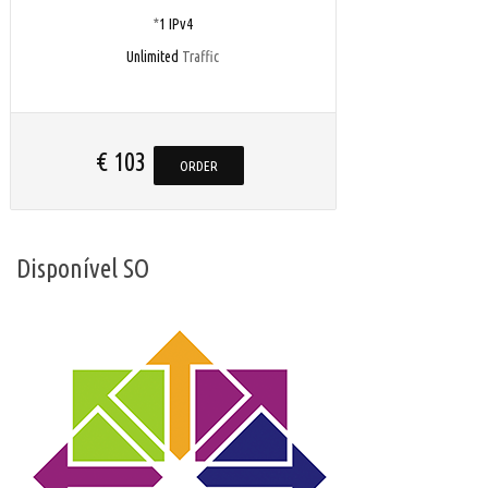
*
1 IPv4
Unlimited
Traffic
€ 103
ORDER
Disponível SO