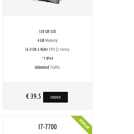
120 GB SSD
4 GB
Memory
i3-2130 3.4GHz
CPU (2 cores)
*
1 IPv4
Unlimited
Traffic
€ 39.5
ORDER
I7-7700