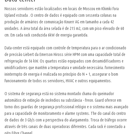
Nossos servidores estão localizados em locais de Moscou em Khimki fora
Upland estrada . O centro de dados é equipado com sessenta colunas na
produção de armários de comunicação Knuerr AG em tamanho a cada 42
unidades. A área total da área selada é de 215 m2, com um piso elevado de 60
cm. Em cada rack conduzida 6kW de energia garantida.
Data-center está equipado com controle de temperatura para o ar condicionado
de precisão Liebert da Emerson Hiross série HPM com uma capacidade total de
refrigeração de 56 kW. Os quartos estão equipados com desumidificadores e
umidificadores que mantêm a temperatura e umidade necessária. fornecimento
ininterrupto de energia é realizada no princípio do N + 1, assegurar o bom
funcionamento de todos os servidores, HVAC e outros equipamentos.
O sistema de segurança está no sistema montado chama do queimador
automático de extinção de incêndios na substância - freon. Guard oferece em
torno dos guardas de segurança profissional relógio e o sistema mais avançado
para a capacidade de monitoramento e alarme systems. The do canal do centro
de dados de 3 Gb/s com a perspectiva do alargamento. Troca de tráfego ocorre
através de três canais de duas operadoras diferentes. Cada rack é conectado a
oito Fibre Channel.