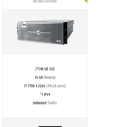
RELIABLE WORKER
2*240 GB SSD
16 GB
Memory
I7-7700 4.2GHz
CPU (4 cores)
*
1 IPv4
Unlimited
Traffic