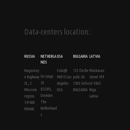
Data-centers location:
RUSSIA
NETHERLA
USA
BULGARIA
LATVIA
NDS
Nagornoy
Colo@
122 Ovche
Maskavas
De Linge
e Highway
90013 Los
pole str.
street 459
26
St., 2
Angeles
1303 Sofia
LV-1063
8253PJ,
Moscow
USA
BULGARIA
Riga
Dronten
region,
Latvia
The
141400
Netherland
Khimki
s