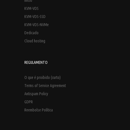
Início
KVM-VDS
KVM-VDS-SSD
KVM-VDS-NVMe
Dedicado
Cloud hosting
REGULAMENTO
O que é proibido (curto)
Terms of Service Agreement
Antispam Policy
GDPR
Reembolse Política