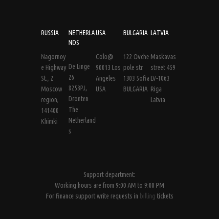
RUSSIA
NETHERLA
USA
BULGARIA
LATVIA
NDS
Nagornoy
Colo@
122 Ovche
Maskavas
De Linge
e Highway
90013 Los
pole str.
street 459
26
St., 2
Angeles
1303 Sofia
LV-1063
8253PJ,
Moscow
USA
BULGARIA
Riga
Dronten
region,
Latvia
The
141400
Netherland
Khimki
s
Support department:
Working hours are from 9:00 AM to 9:00 PM
For finance support write requests in
billing
tickets