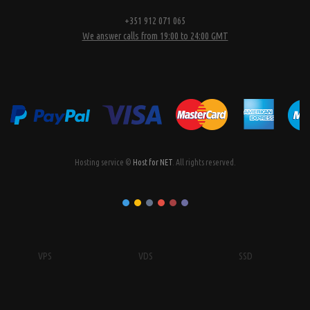
+351 912 071 065
We answer calls from 19:00 to 24:00 GMT
Hosting service ©
Host for NET
. All rights reserved.
VPS
VDS
SSD