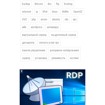
backup
Bitcoin
dns
ftp
hosting
internet
ip
IPv4
linux
NVMe
OpenVZ
OVZ
php
server
ubuntu
vds
vps
wiki
wordpress
антивирус
виртуальный сервер
выделенный сервер
датацентр
оплата услуг vps
панель управления
резервное копирование
сервер
установка
уязвимость
хостинг