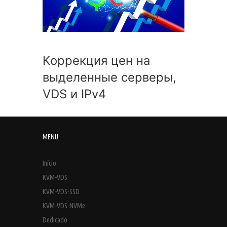
Коррекция цен на
выделенные серверы,
VDS и IPv4
MENU
Início
KVM-VDS
KVM-VDS-SSD
KVM-VDS-NVMe
Dedicado