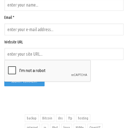
Email *
Website URL
backup
Bitcoin
dns
ftp
hosting
internet
ip
IPv4
linux
NVMe
OpenVZ