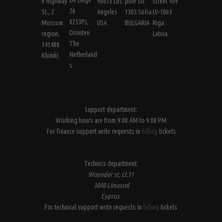
e Highway
90013 Los
pole str.
street 459
26
St., 2
Angeles
1303 Sofia
LV-1063
8253PJ,
Moscow
USA
BULGARIA
Riga
Dronten
region,
Latvia
The
141400
Netherland
Khimki
s
Support department:
Working hours are from 9:00 AM to 9:00 PM
For finance support write requests in
billing
tickets
Technics department
Wounder st, Lt.11
3040 Limassol
Cyprus
For technical support write requests in
billing
tickets