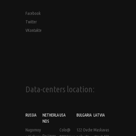
Facebook
Twitter
VKontakte
Data-centers location:
RUSSIA
NETHERLA
USA
BULGARIA
LATVIA
NDS
Nagornoy
Colo@
122 Ovche
Maskavas
De Linge