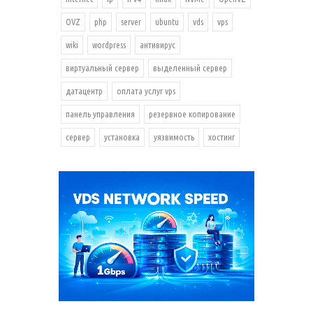
OVZ
php
server
ubuntu
vds
vps
wiki
wordpress
антивирус
виртуальный сервер
выделенный сервер
датацентр
оплата услуг vps
панель управления
резервное копирование
сервер
установка
уязвимость
хостинг