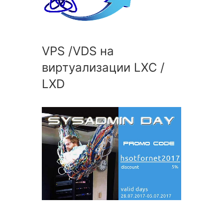
VPS /VDS на
виртуализации LXC /
LXD