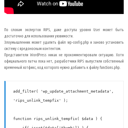
По словам экспертов RIPS, даже доступа уровня User может быть
достаточно для использования уязвимости.
Злоумышленник может удалить файл wp-config.php и заново установить
систему с вредоносным контентом.
Представители WordPress никак не прокомментировали ситуацию. Хотя
официального патча пока нет, разработчики RIPS выпустили собственный
временный хотфикс, код которого нужно добавить к файлу functions.php.
add_filter( 'wp_update_attachment_metadata', 
'rips_unlink_tempfix' );

function rips_unlink_tempfix( $data ) {

    if( isset($data['thumb']) ) {
