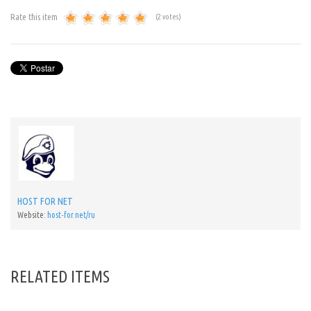
Rate this item
(2 votes)
HOST FOR NET
Website:
host-for.net/ru
RELATED ITEMS