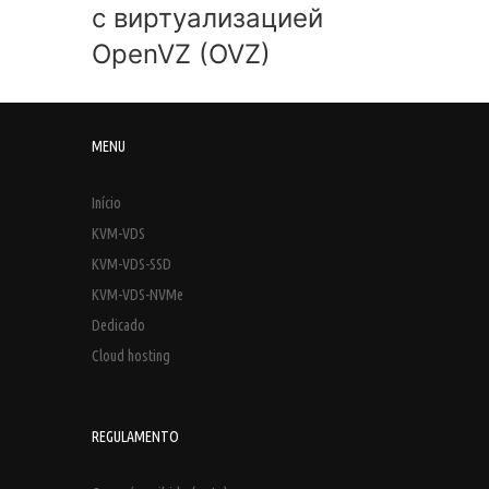
с виртуализацией
OpenVZ (OVZ)
MENU
Início
KVM-VDS
KVM-VDS-SSD
KVM-VDS-NVMe
Dedicado
Cloud hosting
REGULAMENTO