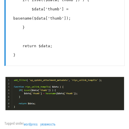
        $data['thumb'] = 
basename($data['thumb']);

    }

    return $data;

}
Tagged under
wordpress
уязвмость