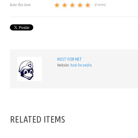
Rate this item
(2 votes)
HOST FOR NET
Website:
host-for.net/ru
RELATED ITEMS