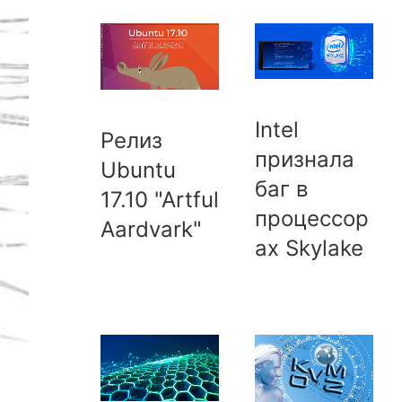
Intel
Релиз
признала
Ubuntu
баг в
17.10 "Artful
процессор
Aardvark"
ах Skylake