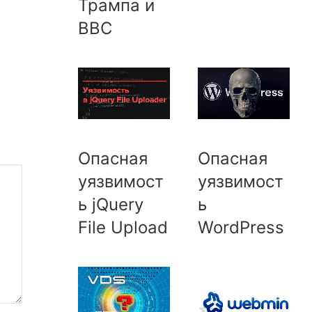
Трампа и
ВВС
Опасная
Опасная
уязвимост
уязвимост
ь jQuery
ь
File Upload
WordPress