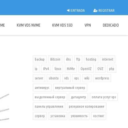
ENTRADA
REGISTRAR
OME
KVM VDS NVME
KVM VDS SSD
VPN
DEDICADO
backup
Bitcoin
dns
ftp
hosting
internet
ip
IPv4
linux
NVMe
OpenVZ
OVZ
php
server
ubuntu
vds
vps
wiki
wordpress
антивирус
виртуальный сервер
выделенный сервер
датацентр
оплата услуг vps
панель управления
резервное копирование
сервер
установка
уязвимость
хостинг