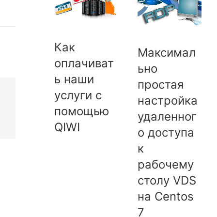
Как
Максимал
оплачиват
ьно
ь наши
простая
услуги с
настройка
помощью
удаленног
QIWI
о доступа
к
рабочему
столу VDS
на Centos
7