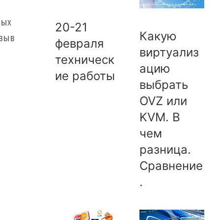
рых
20-21
Какую
тзыв
февраля
виртуализ
техническ
ацию
ие работы
выбрать
OVZ или
KVM. В
чем
разница.
Сравнение
.