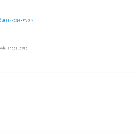
забываем сохраняться »
code is not allowed.