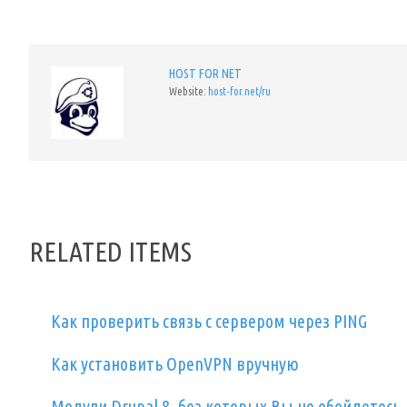
HOST FOR NET
Website:
host-for.net/ru
RELATED ITEMS
Как проверить связь с сервером через PING
Как установить OpenVPN вручную
Модули Drupal 8, без которых Вы не обойдетесь