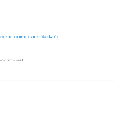
Сравнение.
Релиз Ubuntu 17.10 "Artful Aardvark" »
code is not allowed.