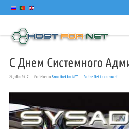
С Днем Системного Адм
28 julho 2017
Published in
Блог Host for NET
Be the first to comment!