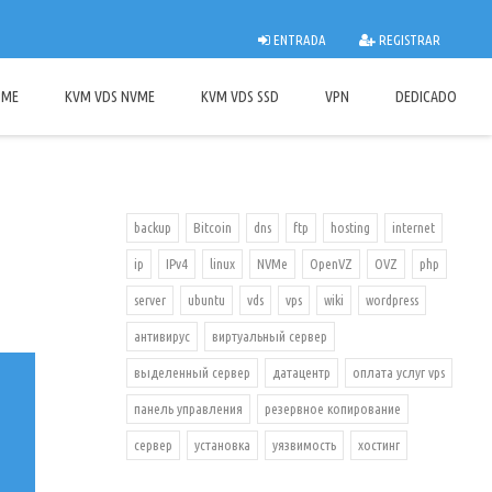
ENTRADA
REGISTRAR
OME
KVM VDS NVME
KVM VDS SSD
VPN
DEDICADO
backup
Bitcoin
dns
ftp
hosting
internet
ip
IPv4
linux
NVMe
OpenVZ
OVZ
php
server
ubuntu
vds
vps
wiki
wordpress
антивирус
виртуальный сервер
выделенный сервер
датацентр
оплата услуг vps
панель управления
резервное копирование
сервер
установка
уязвимость
хостинг