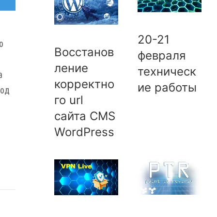
20-21
о
Восстанов
февраля
ление
техническ
а
корректно
ие работы
иод
го url
сайта CMS
WordPress