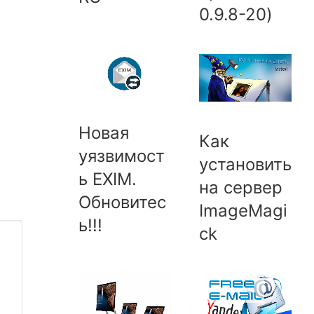
0.9.8-20)
Новая
Как
уязвимост
установить
ь EXIM.
на сервер
Обновитес
ImageMagi
ь!!!
ck