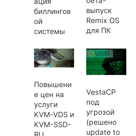
бета-
ация
выпуск
биллингов
Remix OS
ой
для ПК
системы
Повышени
VestaCP
е цен на
под
услуги
угрозой
KVM-VDS и
(решено
KVM-SSD-
update to
RU