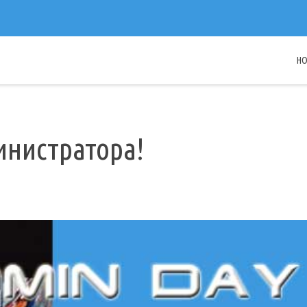
H
инистратора!