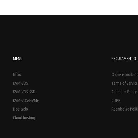
MENU
REGULAMENTO
Início
O que é proibido
KVM-VDS
Terms of Servic
KVM-VDS-SSD
Antispam Policy
KVM-VDS-NVMe
GDPR
Dedicado
Reembolse Polít
Cloud hosting