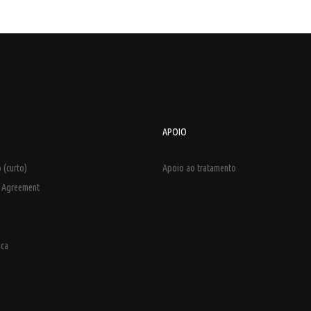
APOIO
 (curto)
Apoio ao tratamento
e Agreement
ica