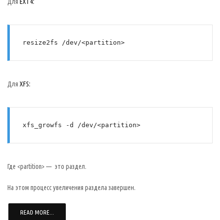
Для
EXT4:
resize2fs /dev/<partition>
Для
XFS:
xfs_growfs -d /dev/<partition>
Где <partition> — это раздел.
На этом процесс увеличения раздела завершен.
READ MORE...