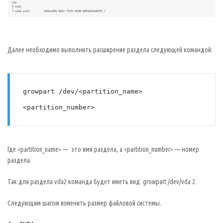
Далее необходимо выполнить расширение раздела следующей командой:
growpart /dev/<partition_name> 
<partition_number>
Где <partition_name> — это имя раздела, а <partition_number> — номер
раздела.
Так для раздела vda2 команда будет иметь вид: growpart /dev/vda 2.
Следующим шагом изменить размер файловой системы.