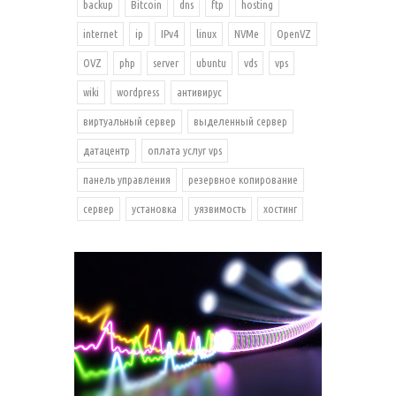
backup
Bitcoin
dns
ftp
hosting
internet
ip
IPv4
linux
NVMe
OpenVZ
OVZ
php
server
ubuntu
vds
vps
wiki
wordpress
антивирус
виртуальный сервер
выделенный сервер
датацентр
оплата услуг vps
панель управления
резервное копирование
сервер
установка
уязвимость
хостинг