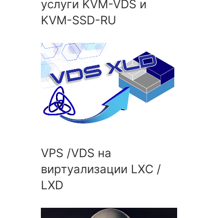
услуги KVM-VDS и
KVM-SSD-RU
VPS /VDS на
виртуализации LXC /
LXD