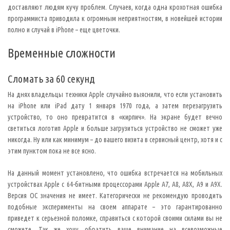
н
доставляют людям кучу проблем. Случаев, когда одна крохотная ошибка
о
м
программиста приводила к огромным неприятностям, в новейшей истории
п
полно и случай в iPhone – еще цветочки.
о
н
е
Временные сложности
д
е
л
ь
Сломать за 60 секунд
н
и
На днях владельцы техники Apple случайно выяснили, что если установить
к
е
на iPhone или iPad дату 1 января 1970 года, а затем перезагрузить
,
д
устройство, то оно превратится в «кирпич». На экране будет вечно
е
светиться логотип Apple и больше загрузиться устройство не сможет уже
л
е
никогда. Ну или как минимум – до вашего визита в сервисный центр, хотя и с
н
этим пунктом пока не все ясно.
и
и
н
На данный момент установлено, что ошибка встречается на мобильных
а
н
устройствах Apple с 64-битными процессорами Apple A7, A8, A8X, A9 и A9X.
о
л
Версия ОС значения не имеет. Категорически не рекомендую проводить
ь
подобные эксперименты на своем аппарате – это гарантированно
,
р
приведет к серьезной поломке, справиться с которой своими силами вы не
е
сможете. Так же хочу обратить ваше внимание на всевозможные