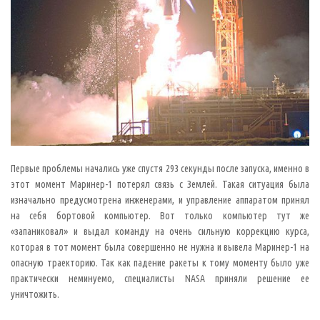
р
а
м
м
е
и
л
и
с
и
с
т
е
м
е
,
и
Первые проблемы начались уже спустя 293 секунды после запуска, именно в
з
-
этот момент Маринер-1 потерял связь с Землей. Такая ситуация была
з
изначально предусмотрена инженерами, и управление аппаратом принял
а
к
на себя бортовой компьютер. Вот только компьютер тут же
о
«запаниковал» и выдал команду на очень сильную коррекцию курса,
т
о
которая в тот момент была совершенно не нужна и вывела Маринер-1 на
р
о
опасную траекторию. Так как падение ракеты к тому моменту было уже
й
практически неминуемо, специалисты NASA приняли решение ее
п
р
уничтожить.
о
г