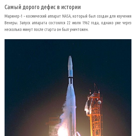
в
о
Самый дорого дефис в истории
,
о
Маринер-1 – космический аппарат NASA, который был создан для изучения
б
ы
Венеры. Запуск аппарата состоялся 22 июля 1962 года, однако уже через
ч
несколько минут после старта он был уничтожен.
н
о
о
б
о
з
н
а
ч
а
ю
щ
е
е
о
ш
и
б
к
у
в
п
р
о
г