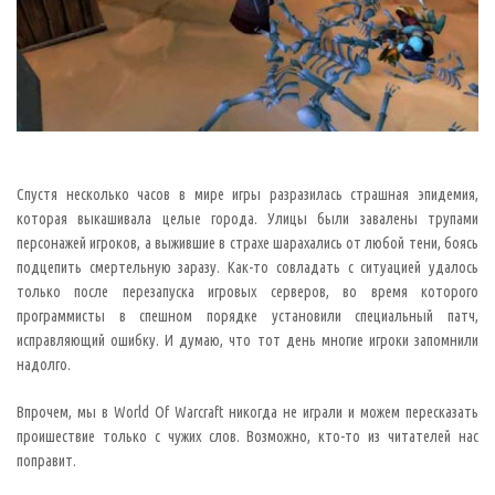
,
о
н
п
р
е
д
п
о
л
о
ж
и
Спустя несколько часов в мире игры разразилась страшная эпидемия,
л
,
которая выкашивала целые города. Улицы были завалены трупами
ч
персонажей игроков, а выжившие в страхе шарахались от любой тени, боясь
т
о
подцепить смертельную заразу. Как-то совладать с ситуацией удалось
в
только после перезапуска игровых серверов, во время которого
о
в
программисты в спешном порядке установили специальный патч,
р
исправляющий ошибку. И думаю, что тот день многие игроки запомнили
е
м
надолго.
я
с
б
Впрочем, мы в World Of Warcraft никогда не играли и можем пересказать
о
р
проишествие только с чужих слов. Возможно, кто-то из читателей нас
к
поправит.
и
м