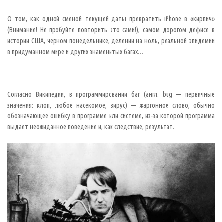
О
т
О том, как одной сменой текущей даты превратить iPhone в «кирпич»
о
м
(Внимание! Не пробуйте повторить это сами!), самом дорогом дефисе в
,
истории США, черном понедельнике, делении на ноль, реальной эпидемии
к
а
в придуманном мире и других знаменитых багах…
к
о
д
н
о
й
Согласно Википедии, в программировании баг (англ. bug — первичные
с
значения: клоп, любое насекомое, вирус) — жаргонное слово, обычно
м
е
обозначающее ошибку в программе или системе, из-за которой программа
н
о
выдает неожиданное поведение и, как следствие, результат.
й
т
е
к
у
щ
е
й
д
а
т
ы
п