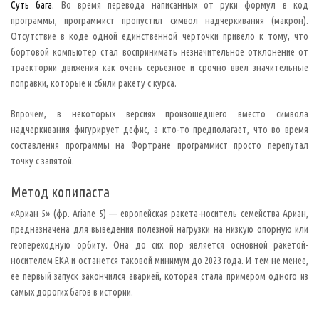
р
Суть бага.
Во время перевода написанных от руки формул в код
а
программы, программист пропустил символ надчеркивания (макрон).
м
м
Отсутствие в коде одной единственной черточки привело к тому, что
а
в
бортовой компьютер стал воспринимать незначительное отклонение от
ы
траектории движения как очень серьезное и срочно ввел значительные
д
а
поправки, которые и сбили ракету с курса.
е
т
н
Впрочем, в некоторых версиях произошедшего вместо символа
е
надчеркивания фигурирует дефис, а кто-то предполагает, что во время
о
ж
составления программы на Фортране программист просто перепутал
и
точку с запятой.
д
а
н
Метод копипаста
н
о
е
«Ариан 5» (фр. Ariane 5) — европейская ракета-носитель семейства Ариан,
п
предназначена для выведения полезной нагрузки на низкую опорную или
о
в
геопереходную орбиту. Она до сих пор является основной ракетой-
е
носителем ЕКА и останется таковой минимум до 2023 года. И тем не менее,
д
е
ее первый запуск закончился аварией, которая стала примером одного из
н
и
самых дорогих багов в истории.
е
и