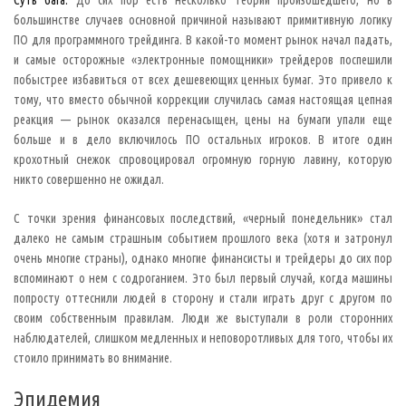
е
т
большинстве случаев основной причиной называют примитивную логику
с
ПО для программного трейдинга. В какой-то момент рынок начал падать,
я
р
и самые осторожные «электронные помощники» трейдеров поспешили
а
б
побыстрее избавиться от всех дешевеющих ценных бумаг. Это привело к
о
тому, что вместо обычной коррекции случилась самая настоящая цепная
т
а
реакция — рынок оказался перенасыщен, цены на бумаги упали еще
т
больше и в дело включилось ПО остальных игроков. В итоге один
ь
.
крохотный снежок спровоцировал огромную горную лавину, которую
П
никто совершенно не ожидал.
е
р
е
б
С точки зрения финансовых последствий, «черный понедельник» стал
р
далеко не самым страшным событием прошлого века (хотя и затронул
а
в
очень многие страны), однако многие финансисты и трейдеры до сих пор
в
вспоминают о нем с содроганием. Это был первый случай, когда машины
у
м
попросту оттеснили людей в сторону и стали играть друг с другом по
е
своим собственным правилам. Люди же выступали в роли сторонних
в
с
наблюдателей, слишком медленных и неповоротливых для того, чтобы их
е
в
стоило принимать во внимание.
о
з
Эпидемия
м