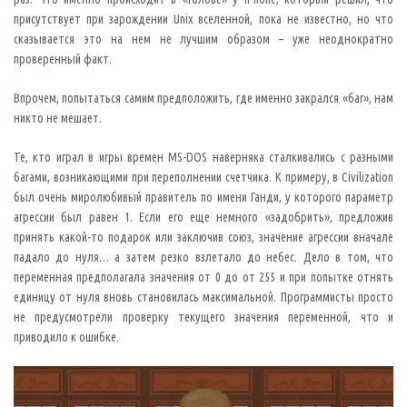
р
у
присутствует при зарождении Unix вселенной, пока не известно, но что
г
сказывается это на нем не лучшим образом – уже неоднократно
и
х
проверенный факт.
з
н
а
Впрочем, попытаться самим предположить, где именно закрался «баг», нам
м
е
никто не мешает.
н
и
т
Те, кто играл в игры времен MS-DOS наверняка сталкивались с разными
ы
багами, возникающими при переполнении счетчика. К примеру, в Civilization
х
б
был очень миролюбивый правитель по имени Ганди, у которого параметр
а
агрессии был равен 1. Если его еще немного «задобрить», предложив
г
а
принять какой-то подарок или заключив союз, значение агрессии вначале
х
…
падало до нуля… а затем резко взлетало до небес. Дело в том, что
переменная предполагала значения от 0 до от 255 и при попытке отнять
С
единицу от нуля вновь становилась максимальной. Программисты просто
о
не предусмотрели проверку текущего значения переменной, что и
г
л
приводило к ошибке.
а
с
н
о
В