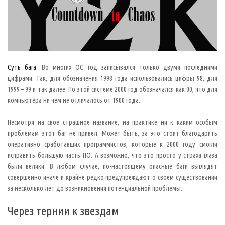
б
о
е
н
а
с
е
к
о
м
Суть бага.
Во многих ОС год записывался только двумя последними
о
е
цифрами. Так, для обозначения 1998 года использовались цифры 98, для
,
1999 – 99 и так далее. По этой системе 2000 год обозначался как 00, что для
в
и
компьютера ни чем не отличалось от 1900 года.
р
у
с
Несмотря на свое страшное название, на практике ни к каким особым
)
проблемам этот баг не привел. Может быть, за это стоит благодарить
—
ж
оперативно сработавших программистов, которые к 2000 году смогли
а
исправить большую часть ПО. А возможно, что это просто у страха глаза
р
г
были велики. В любом случае, по-настоящему опасные баги выглядят
о
н
совершенно иначе и крайне редко предупреждают о своем существовании
н
за несколько лет до возникновения потенциальной проблемы.
о
е
с
Через тернии к звездам
л
о