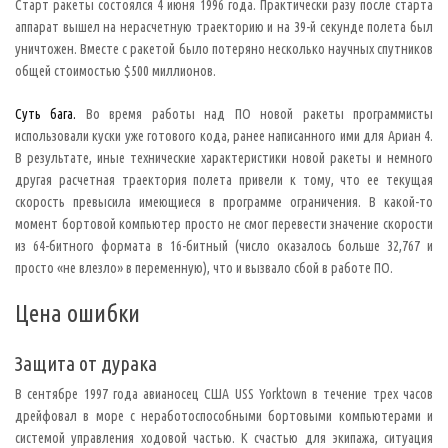
,
Старт ракеты состоялся 4 июня 1996 года. Практически разу после старта
к
аппарат вышел на нерасчетную траекторию и на 39-й секунде полета был
а
к
уничтожен. Вместе с ракетой было потеряно несколько научных спутников
с
общей стоимостью $500 миллионов.
л
е
д
Суть бага.
Во время работы над ПО новой ракеты программисты
с
т
использовали куски уже готового кода, ранее написанного ими для Ариан 4.
в
и
В результате, иные технические характеристики новой ракеты и немного
е
другая расчетная траектория полета привели к тому, что ее текущая
,
р
скорость превысила имеющиеся в программе ограничения. В какой-то
е
момент бортовой компьютер просто не смог перевести значение скорости
з
у
из 64-битного формата в 16-битный (число оказалось больше 32,767 и
л
просто «не влезло» в переменную), что и вызвало сбой в работе ПО.
ь
т
а
Цена ошибки
т
.
Защита от дурака
П
е
В сентябре 1997 года авианосец США USS Yorktown в течение трех часов
р
в
дрейфовал в море с неработоспособными бортовыми компьютерами и
о
е
системой управления ходовой частью. К счастью для экипажа, ситуация