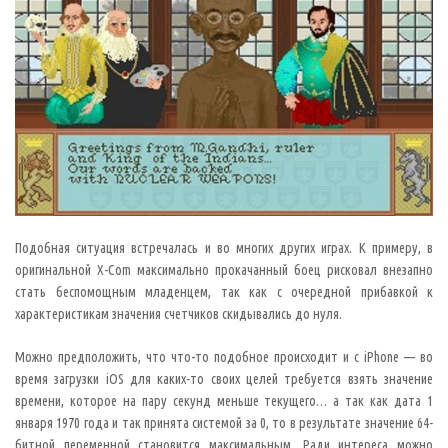
и
к
и
п
е
д
и
и
,
в
п
р
о
г
р
а
м
м
Подобная ситуация встречалась и во многих других играх. К примеру, в
и
р
оригинальной X-Com максимально прокачанный боец рисковал внезапно
о
стать беспомощным младенцем, так как с очередной прибавкой к
в
а
характеристикам значения счетчиков скидывались до нуля.
н
и
и
Можно предположить, что что-то подобное происходит и с iPhone — во
б
время загрузки iOS для каких-то своих целей требуется взять значение
а
г
времени, которое на пару секунд меньше текущего… а так как дата 1
(
а
января 1970 года и так принята системой за 0, то в результате значение 64-
н
битной переменной становится максимальным. Ради интереса можно