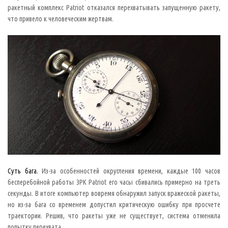
о
ракетный комплекс Patriot отказался перехватывать запущенную ракету,
д
н
что привело к человеческим жертвам.
о
й
и
з
л
е
г
е
н
д
,
е
щ
е
в
о
в
р
е
м
я
Суть бага.
Из-за особенностей округления времени, каждые 100 часов
р
а
бесперебойной работы ЗРК Patriot его часы сбивались примерно на треть
б
секунды. В итоге компьютер вовремя обнаружил запуск вражеской ракеты,
о
т
но из-за бага со временем допустил критическую ошибку при просчете
ы
н
траектории. Решив, что ракеты уже не существует, система отменила
а
попытку перехвата.