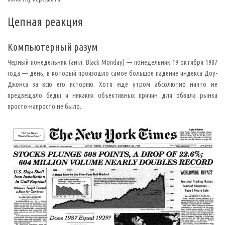
д
ф
о
Цепная реакция
н
о
г
р
Компьютерный разум
а
ф
Чёрный понедельник (англ. Black Monday) — понедельник 19 октября 1987
о
м
года — день, в который произошло самое большое падение индекса Доу-
,
Джонса за всю его историю. Хотя еще утром абсолютно ничто не
о
н
предвещало беды и никаких объективных причин для обвала рынка
д
просто-напросто не было.
о
л
г
о
н
е
м
о
г
п
о
н
я
т
ь
,
п