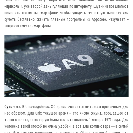
а
л
«приколы», уже второй день гуляющие по интернету. Шутники предлагают
ь
поменять время на смартфоне чтобы увидеть секретную пасхалку или
н
о
суметь бесплатно скачать платные программы из AppStore. Результат –
й
э
«кирпич» вместо смартфона.
п
и
д
е
м
и
и
в
п
р
и
д
у
м
а
н
н
о
м
Суть бага.
В Unix-подобных ОС время считается не совсем привычным для
м
и
нас образом. Для Unix текущее время – это число секунд, прошедшее от
р
точки отсчета, за которую была принята полночь 1 января 1970 года. Для
е
и
человека такой способ не очень удобен, а вот для компьютера — в самый
д
раз. Что именно происходит в «голове» у iPhone, который решил, что