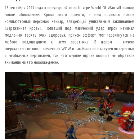
о
ж
13 сентября 2005 года к популярной онлайн игре World Of Warcraft вышло
н
ы
новое обновление. Кроме всего прочего, в нем появился новый
е
компьютерный персонаж Хаккар, владеющий уникальным заклинанием
в
а
«Зараженная кровь». Попавший под магический удар игрок начинал
р
медленно терять очки здоровья, причем эффект мог перекинутся на
и
а
любого подошедшего к нему соратника. В целом – ничего
н
т
сверхъестественного, вселенная WOW и так была полна кучей интересных
ы
и необычных персонажей, так что многие игроки вообще не обратили
и
т
внимания на это нововведение.
а
к
и
н
е
н
а
й
д
я
р
е
ш
е
н
и
я