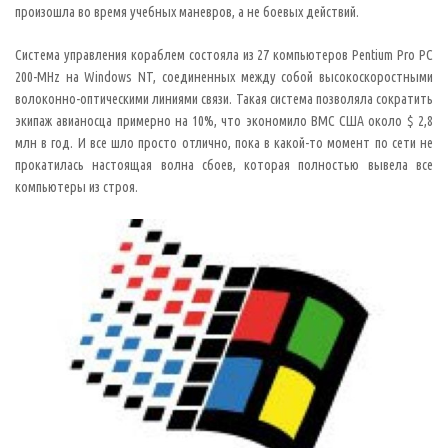
п
произошла во время учебных маневров, а не боевых действий.
р
и
м
Система управления кораблем состояла из 27 компьютеров Pentium Pro PC
е
н
200-MHz на Windows NT, соединенных между собой высокоскоростными
е
волоконно-оптическими линиями связи. Такая система позволяла сократить
н
и
экипаж авианосца примерно на 10%, что экономило ВМС США около $ 2,8
е
с
млн в год. И все шло просто отлично, пока в какой-то момент по сети не
л
прокатилась настоящая волна сбоев, которая полностью вывела все
о
в
компьютеры из строя.
а
b
u
g
п
о
о
т
н
о
ш
е
н
и
ю
к
т
е