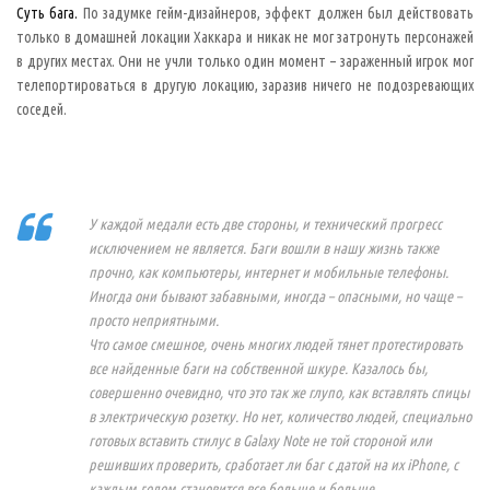
е
Суть бага.
По задумке гейм-дизайнеров, эффект должен был действовать
ж
д
только в домашней локации Хаккара и никак не мог затронуть персонажей
у
в других местах. Они не учли только один момент – зараженный игрок мог
д
е
телепортироваться в другую локацию, заразив ничего не подозревающих
т
а
соседей.
л
я
м
и
у
с
т
У каждой медали есть две стороны, и технический прогресс
р
о
исключением не является. Баги вошли в нашу жизнь также
й
прочно, как компьютеры, интернет и мобильные телефоны.
с
т
Иногда они бывают забавными, иногда – опасными, но чаще –
в
просто неприятными.
а
м
Что самое смешное, очень многих людей тянет протестировать
о
все найденные баги на собственной шкуре. Казалось бы,
г
п
совершенно очевидно, что это так же глупо, как вставлять спицы
о
п
в электрическую розетку. Но нет, количество людей, специально
а
готовых вставить стилус в Galaxy Note не той стороной или
с
т
решивших проверить, сработает ли баг с датой на их iPhone, с
ь
каждым годом становится все больше и больше.