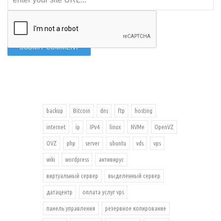
о
с
т
е
й
.
В
к
а
ч
е
с
т
в
backup
Bitcoin
dns
ftp
hosting
е
п
р
internet
ip
IPv4
linux
NVMe
OpenVZ
и
м
OVZ
php
server
ubuntu
vds
vps
е
р
а
wiki
wordpress
антивирус
м
о
виртуальный сервер
выделенный сервер
ж
н
датацентр
оплата услуг vps
о
п
р
панель управления
резервное копирование
и