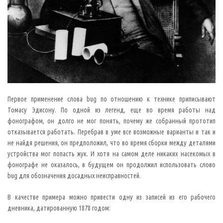
р
е
в
р
а
т
и
т
ь
i
P
h
o
n
e
Первое применение слова bug по отношению к технике приписывают
в
Томасу Эдисону. По одной из легенд, еще во время работы над
«
к
фонографом, он долго не мог понять, почему же собранный прототип
и
отказывается работать. Перебрав в уме все возможные варианты и так и
р
п
не найдя решения, он предположил, что во время сборки между деталями
и
устройства мог попасть жук. И хотя на самом деле никаких насекомых в
ч
»
фонографе не оказалось, в будущем он продолжил использовать слово
(
В
bug для обозначения досадных неисправностей.
н
и
м
В качестве примера можно привести одну из записей из его рабочего
а
дневника, датированную 1878 годом:
н
и