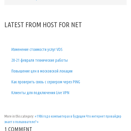
о
м
ы
х
в
ф
LATEST FROM HOST FOR NET
о
н
о
г
р
а
Изменение стоимости услуг VDS
ф
е
н
20-21 февраля технические работы
е
о
к
Повышение цен в московской локации
а
з
Как проверить связь с сервером через PING
а
л
о
Клиенты для подключения Live VPN
с
ь
,
в
б
у
More in this category:
« 1986 год о компьютерах в будущем
Что интернет провайдер
д
знает о пользователе? »
у
щ
1 COMMENT