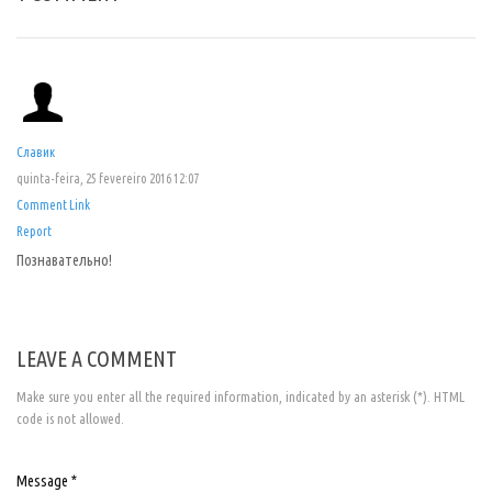
е
м
о
н
п
р
о
д
о
л
Славик
ж
и
quinta-feira, 25 fevereiro 2016 12:07
л
и
Comment Link
с
п
Report
о
Познавательно!
л
ь
з
о
в
а
LEAVE A COMMENT
т
ь
с
Make sure you enter all the required information, indicated by an asterisk (*). HTML
л
о
code is not allowed.
в
о
b
u
Message *