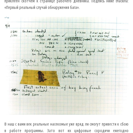
а
приклеен скотчем к странице рабочего дневника. Подпись ниже гласила:
м
«Первый реальный случай обнаружения бага».
о
м
д
о
р
о
г
о
м
д
е
ф
и
с
е
в
и
с
т
о
р
и
и
С
Ш
А
,
ч
В наш с вами век реальные насекомые уже вряд ли смогут привести к сбою
е
р
в работе программы. Зато вот их цифровые сородичи ежегодно