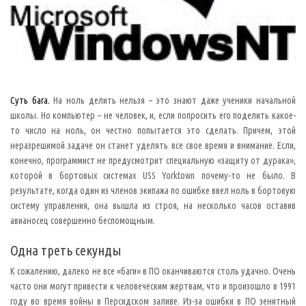
х
н
и
к
е
п
р
и
п
и
с
Суть бага.
На ноль делить нельзя – это знают даже ученики начальной
ы
школы. Но компьютер – не человек, и, если попросить его поделить какое-
в
а
то число на ноль, он честно попытается это сделать. Причем, этой
ю
т
неразрешимой задаче он станет уделять все свое время и внимание. Если,
Т
конечно, программист не предусмотрит специальную «защиту от дурака»,
о
м
которой в бортовых системах USS Yorktown почему-то не было. В
а
результате, когда один из членов экипажа по ошибке ввел ноль в бортовую
с
у
систему управления, она вышла из строя, на несколько часов оставив
Э
авианосец совершенно беспомощным.
д
и
с
Одна треть секунды
о
н
у
К сожалению, далеко не все «баги» в ПО оканчиваются столь удачно. Очень
.
часто они могут привести к человеческим жертвам, что и произошло в 1991
П
о
году во время войны в Персидском заливе. Из-за ошибки в ПО зенитный