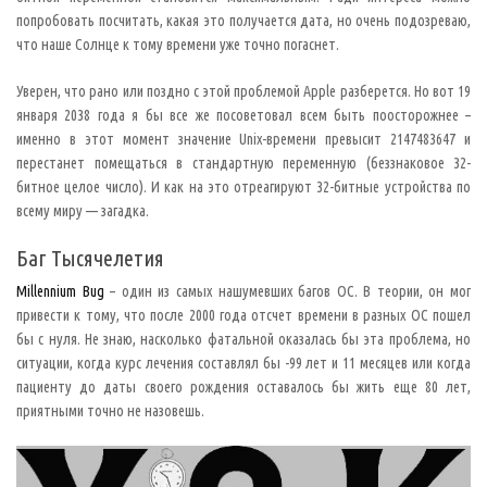
г
л
попробовать посчитать, какая это получается дата, но очень подозреваю,
.
что наше Солнце к тому времени уже точно погаснет.
b
u
g
Уверен, что рано или поздно с этой проблемой Apple разберется. Но вот 19
—
п
января 2038 года я бы все же посоветовал всем быть поосторожнее –
е
именно в этот момент значение Unix-времени превысит 2147483647 и
р
в
перестанет помещаться в стандартную переменную (беззнаковое 32-
и
ч
битное целое число). И как на это отреагируют 32-битные устройства по
н
всему миру — загадка.
ы
е
з
Баг Тысячелетия
н
а
Millennium Bug
ч
– один из самых нашумевших багов ОС. В теории, он мог
е
привести к тому, что после 2000 года отсчет времени в разных ОС пошел
н
и
бы с нуля. Не знаю, насколько фатальной оказалась бы эта проблема, но
я
ситуации, когда курс лечения составлял бы -99 лет и 11 месяцев или когда
:
к
пациенту до даты своего рождения оставалось бы жить еще 80 лет,
л
приятными точно не назовешь.
о
п
,
л
ю