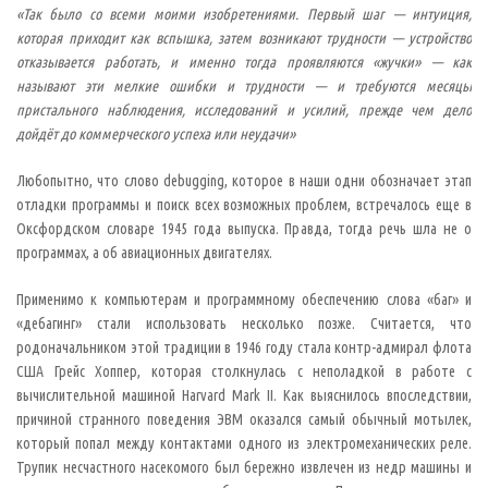
е
«Так было со всеми моими изобретениями. Первый шаг — интуиция,
!
Н
которая приходит как вспышка, затем возникают трудности — устройство
е
отказывается работать, и именно тогда проявляются «жучки» — как
п
р
называют эти мелкие ошибки и трудности — и требуются месяцы
о
б
пристального наблюдения, исследований и усилий, прежде чем дело
у
дойдёт до коммерческого успеха или неудачи»
й
т
е
Любопытно, что слово debugging, которое в наши одни обозначает этап
п
о
отладки программы и поиск всех возможных проблем, встречалось еще в
в
Оксфордском словаре 1945 года выпуска. Правда, тогда речь шла не о
т
о
программах, а об авиационных двигателях.
р
и
т
Применимо к компьютерам и программному обеспечению слова «баг» и
ь
э
«дебагинг» стали использовать несколько позже. Считается, что
т
родоначальником этой традиции в 1946 году стала контр-адмирал флота
о
с
США Грейс Хоппер, которая столкнулась с неполадкой в работе с
а
вычислительной машиной Harvard Mark II. Как выяснилось впоследствии,
м
и
причиной странного поведения ЭВМ оказался самый обычный мотылек,
!
который попал между контактами одного из электромеханических реле.
)
,
Трупик несчастного насекомого был бережно извлечен из недр машины и
с