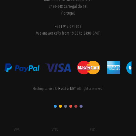
3430-048 Carregal do Sal
Portugal
+351 912 071 065
We answer calls from 19:00 to 24:00 GMT
Hosting service ©
Host for NET
. All rights reserved.
VPS
VDS
SSD