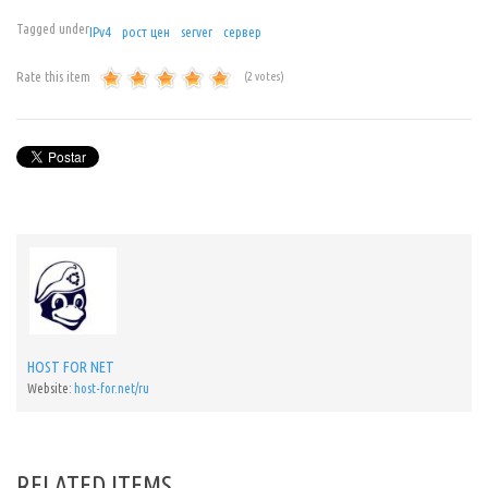
Tagged under
IPv4
рост цен
server
сервер
Rate this item
(2 votes)
HOST FOR NET
Website:
host-for.net/ru
RELATED ITEMS