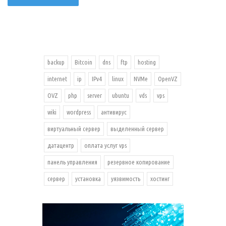
backup
Bitcoin
dns
ftp
hosting
internet
ip
IPv4
linux
NVMe
OpenVZ
OVZ
php
server
ubuntu
vds
vps
wiki
wordpress
антивирус
виртуальный сервер
выделенный сервер
датацентр
оплата услуг vps
панель управления
резервное копирование
сервер
установка
уязвимость
хостинг