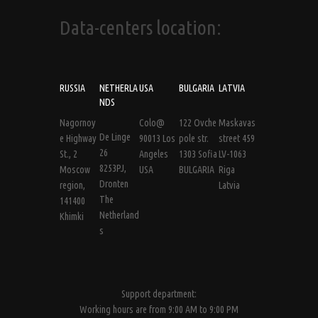
Data-centers location:
RUSSIA
NETHERLA
USA
BULGARIA
LATVIA
NDS
Nagornoy
Colo@
122 Ovche
Maskavas
De Linge
e Highway
90013 Los
pole str.
street 459
26
St., 2
Angeles
1303 Sofia
LV-1063
8253PJ,
Moscow
USA
BULGARIA
Riga
Dronten
region,
Latvia
The
141400
Netherland
Khimki
s
Support department:
Working hours are from 9:00 AM to 9:00 PM