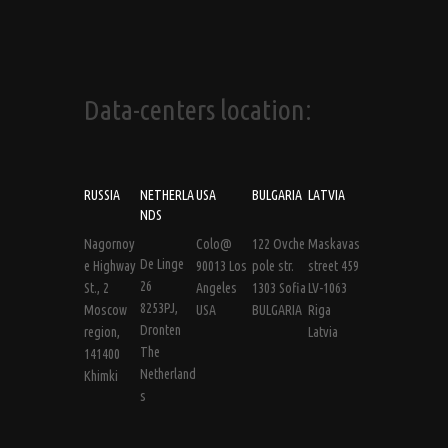
Data-centers location:
RUSSIA
NETHERLA
USA
BULGARIA
LATVIA
NDS
Nagornoy
Colo@
122 Ovche
Maskavas
De Linge
e Highway
90013 Los
pole str.
street 459
26
St., 2
Angeles
1303 Sofia
LV-1063
8253PJ,
Moscow
USA
BULGARIA
Riga
Dronten
region,
Latvia
The
141400
Netherland
Khimki
s