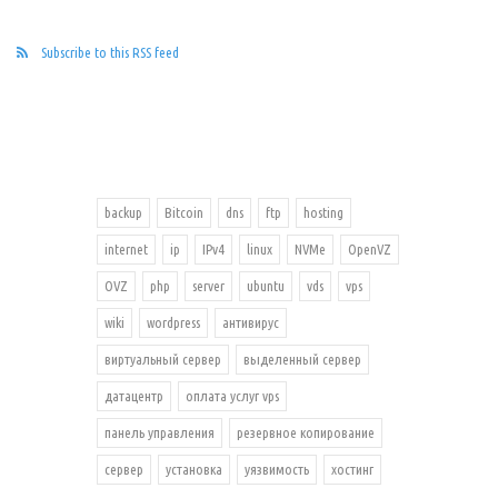
Subscribe to this RSS feed
backup
Bitcoin
dns
ftp
hosting
internet
ip
IPv4
linux
NVMe
OpenVZ
OVZ
php
server
ubuntu
vds
vps
wiki
wordpress
антивирус
виртуальный сервер
выделенный сервер
датацентр
оплата услуг vps
панель управления
резервное копирование
сервер
установка
уязвимость
хостинг