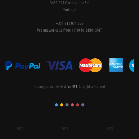
3430-048 Carregal do Sal
Portugal
+351 912 071 065
We answer calls from 19:00 to 24:00 GMT
Hosting service ©
Host for NET
. All rights reserved.
VPS
VDS
SSD