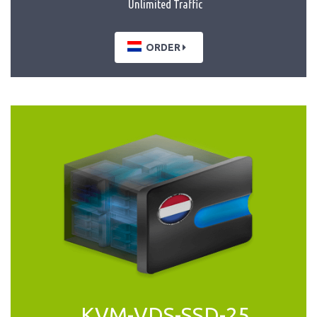
Unlimited Traffic
ORDER
KVM-VDS-SSD-25