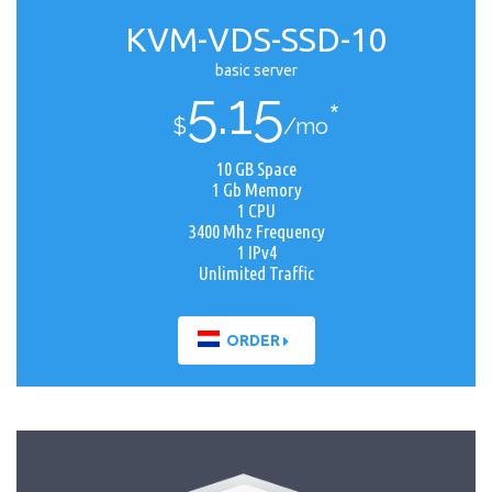
KVM-VDS-SSD-10
basic server
5.15
*
$
/mo
10 GB Space
1 Gb Memory
1 CPU
3400 Mhz Frequency
1 IPv4
Unlimited Traffic
ORDER