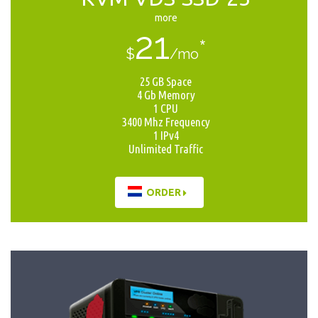
more
21
*
$
/mo
25 GB Space
4 Gb Memory
1 CPU
3400 Mhz Frequency
1 IPv4
Unlimited Traffic
ORDER