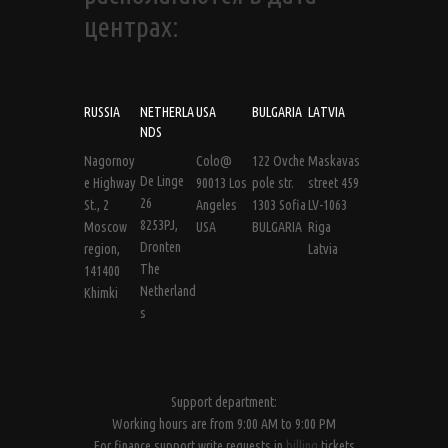
центрах:
RUSSIA
NETHERLA
USA
BULGARIA
LATVIA
NDS
Nagornoy
Colo@
122 Ovche
Maskavas
De Linge
e Highway
90013 Los
pole str.
street 459
26
St., 2
Angeles
1303 Sofia
LV-1063
8253PJ,
Moscow
USA
BULGARIA
Riga
Dronten
region,
Latvia
The
141400
Netherland
Khimki
s
Support department:
Working hours are from 9:00 AM to 9:00 PM
For finance support write requests in
billing
tickets