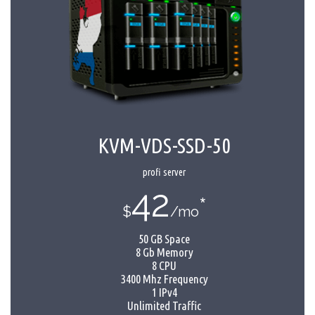
KVM-VDS-SSD-50
profi server
42
*
$
/mo
50 GB Space
8 Gb Memory
8 CPU
3400 Mhz Frequency
1 IPv4
Unlimited Traffic