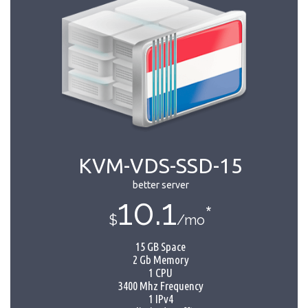
KVM-VDS-SSD-15
better server
10.1
*
$
/mo
15 GB Space
2 Gb Memory
1 CPU
3400 Mhz Frequency
1 IPv4