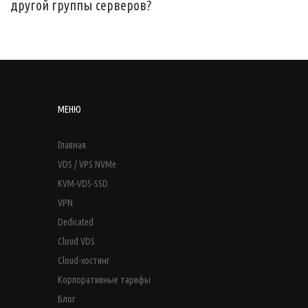
другой группы серверов?
МЕНЮ
Главная
VDS / VPS NVMe
KVM-VDS-SSD
VPN
Dedicated
Cloud VDS
Cloud-хостинг
Корпоративные тарифы
Блог