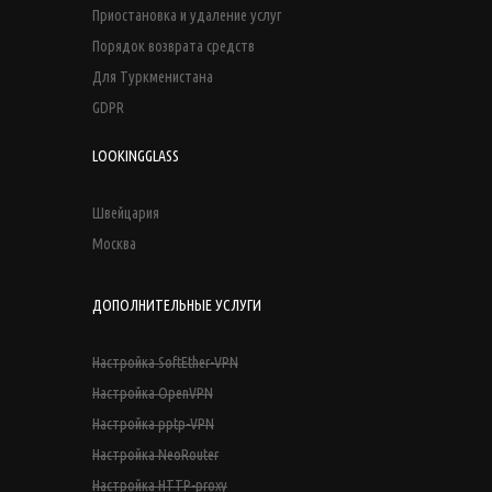
Приостановка и удаление услуг
Порядок возврата средств
Для Туркменистана
GDPR
LOOKINGGLASS
Швейцария
Москва
ДОПОЛНИТЕЛЬНЫЕ УСЛУГИ
Настройка SoftEther-VPN
Настройка OpenVPN
Настройка pptp-VPN
Настройка NeoRouter
Настройка HTTP-proxy