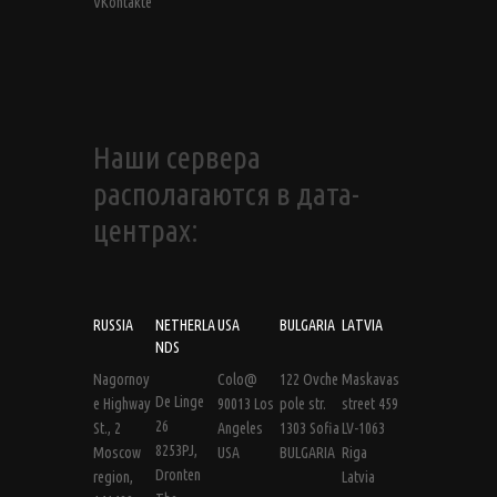
VKontakte
Наши сервера
располагаются в дата-
центрах:
RUSSIA
NETHERLA
USA
BULGARIA
LATVIA
NDS
Nagornoy
Colo@
122 Ovche
Maskavas
De Linge
e Highway
90013 Los
pole str.
street 459
26
St., 2
Angeles
1303 Sofia
LV-1063
8253PJ,
Moscow
USA
BULGARIA
Riga
Dronten
region,
Latvia