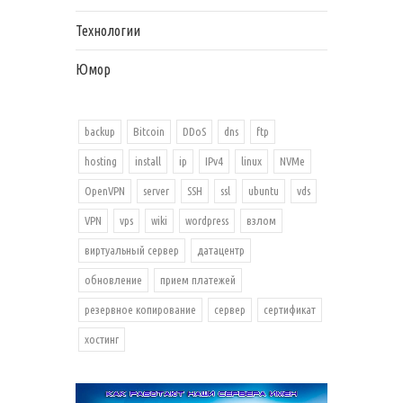
Технологии
Юмор
backup
Bitcoin
DDoS
dns
ftp
hosting
install
ip
IPv4
linux
NVMe
OpenVPN
server
SSH
ssl
ubuntu
vds
VPN
vps
wiki
wordpress
взлом
виртуальный сервер
датацентр
обновление
прием платежей
резервное копирование
сервер
сертификат
хостинг