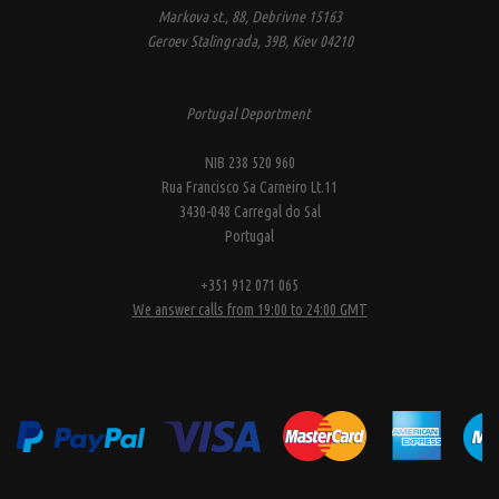
Markova st., 88, Debrivne 15163
Geroev Stalingrada, 39B, Kiev 04210
Portugal Deportment
NIB 238 520 960
Rua Francisco Sa Carneiro Lt.11
3430-048 Carregal do Sal
Portugal
+351 912 071 065
We answer calls from 19:00 to 24:00 GMT