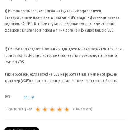
1) ISPmanager выполняет запрос на удаленные сервера имен.
Эти сервера имен прописаны в разделе «ISPmanager - Доменные имена»
под кнопкой "NS". В нашем случае он обращается к одному из наших
серверов с DNSmanager, передает имя домена и ip-адрес Вашего VDS.
2) DNSmanager создает slave-записи для домена на серверах имен ns1.host-
for.net и ns2.host-for.net, которые в последствии обновляются с вашего
(master) VDS.
Таким образом, если named на VDS не работает или в нем не разрешен
трансфер (AXFR) зоны, то все ваши домены тоже перестают работать.
Теги
dns
ns
Оцените материал
(1 Голосовать)