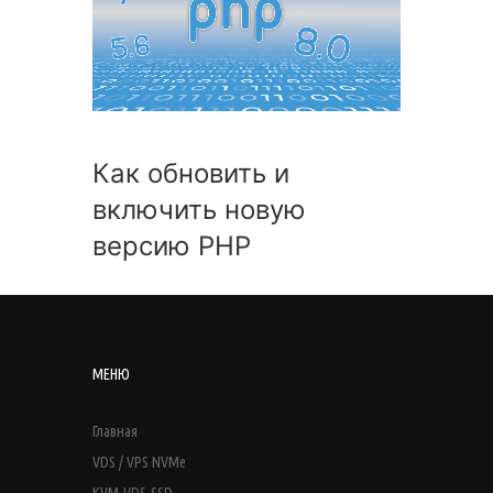
Как обновить и
включить новую
версию PHP
МЕНЮ
Главная
VDS / VPS NVMe
KVM-VDS-SSD