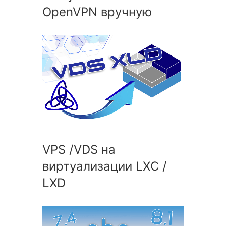
OpenVPN вручную
VPS /VDS на
виртуализации LXC /
LXD