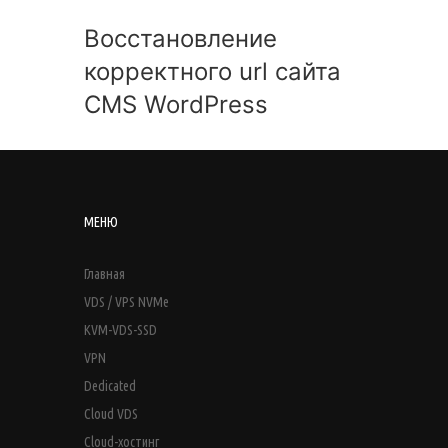
Восстановление
корректного url сайта
CMS WordPress
МЕНЮ
Главная
VDS / VPS NVMe
KVM-VDS-SSD
VPN
Dedicated
Cloud VDS
Cloud-хостинг