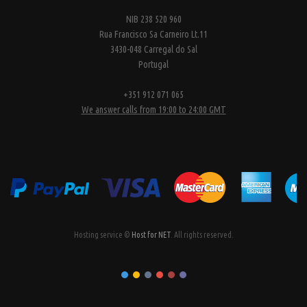
NIB 238 520 960
Rua Francisco Sa Carneiro Lt.11
3430-048 Carregal do Sal
Portugal
+351 912 071 065
We answer calls from 19:00 to 24:00 GMT
Hosting service ©
Host for NET
. All rights reserved.