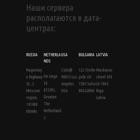
Наши сервера
располагаются в дата-
центрах:
RUSSIA
NETHERLA
USA
BULGARIA
LATVIA
NDS
Nagornoy
Colo@
122 Ovche
Maskavas
De Linge
e Highway
90013 Los
pole str.
street 459
26
St., 2
Angeles
1303 Sofia
LV-1063
8253PJ,
Moscow
USA
BULGARIA
Riga
Dronten
region,
Latvia
The
141400
Netherland
Khimki
s