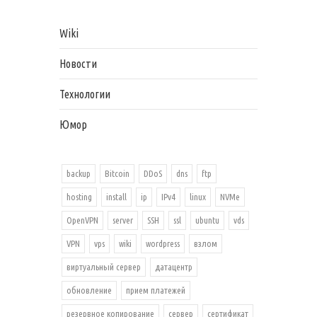
Wiki
Новости
Технологии
Юмор
backup
Bitcoin
DDoS
dns
ftp
hosting
install
ip
IPv4
linux
NVMe
OpenVPN
server
SSH
ssl
ubuntu
vds
VPN
vps
wiki
wordpress
взлом
виртуальный сервер
датацентр
обновление
прием платежей
резервное копирование
сервер
сертификат