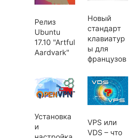
Новый
Релиз
стандарт
Ubuntu
клавиатур
17.10 "Artful
ы для
Aardvark"
французов
Установка
VPS или
и
VDS – что
настройка