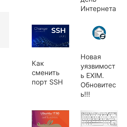
Интернета
Новая
Как
уязвимост
сменить
ь EXIM.
порт SSH
Обновитес
ь!!!