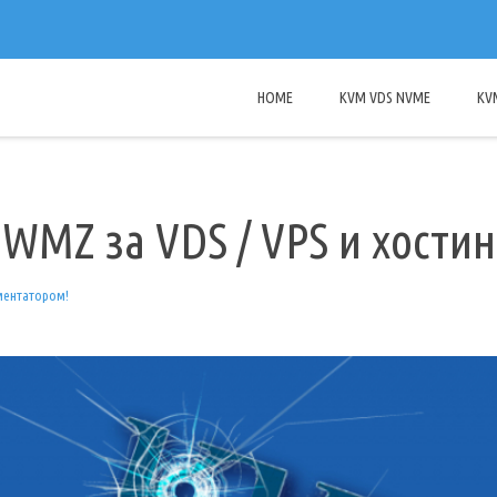
HOME
KVM VDS NVME
KV
MZ за VDS / VPS и хостин
ментатором!