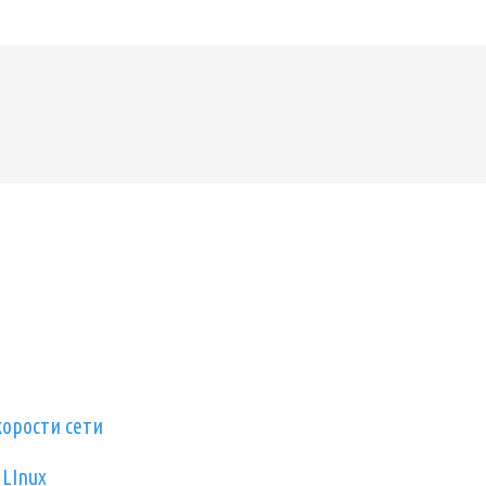
орости сети
 LInux