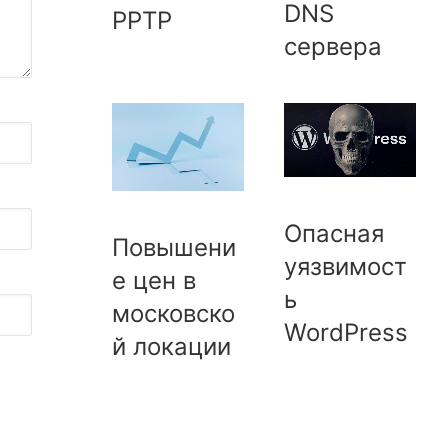
DNS
PPTP
сервера
Опасная
Повышени
уязвимост
е цен в
ь
московско
WordPress
й локации