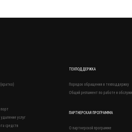
ТЕХПОДДЕРЖКА
(кратко)
Порядок обращения в техподдержку
Общий регламент по работе и обслуж
й порт
ПАРТНЕРСКАЯ ПРОГРАММА
 удаление услуг
ата средств
О партнерской программе