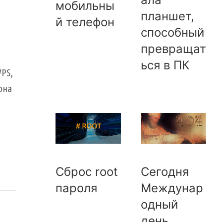
мобильны
планшет,
й телефон
способный
превращат
ься в ПК
VPS
,
она
Сброс root
Сегодня
пароля
Междунар
одный
день