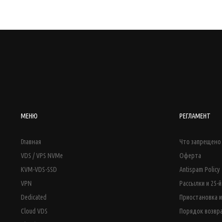
МЕНЮ
РЕГЛАМЕНТ
Главная
Что запрещено 
VDS / VPS NVMe
Оферта
KVM-VDS-SSD
Antispam Policy
VPN
Рассылки и 25-
Dedicated
Приостановка и
Cloud VDS
Порядок возвр