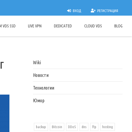
ВХОД
РЕГИСТРАЦИЯ
M VDS SSD
LIVE VPN
DEDICATED
CLOUD VDS
BLOG
г
Wiki
Новости
Технологии
Юмор
backup
Bitcoin
DDoS
dns
ftp
hosting