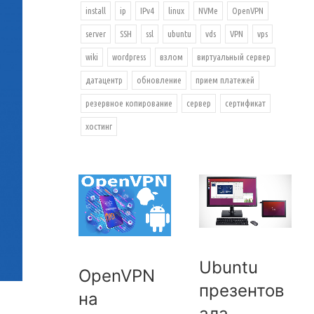
install
ip
IPv4
linux
NVMe
OpenVPN
server
SSH
ssl
ubuntu
vds
VPN
vps
wiki
wordpress
взлом
виртуальный сервер
датацентр
обновление
прием платежей
резервное копирование
сервер
сертификат
хостинг
Ubuntu
OpenVPN
презентов
на
ала