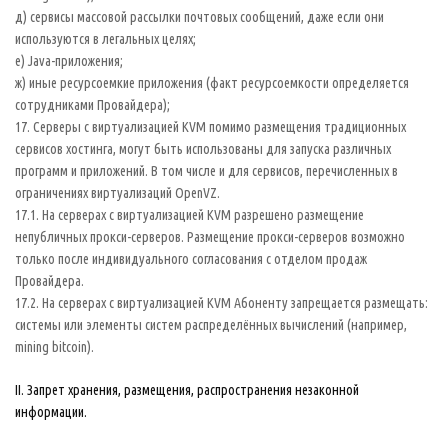
д) сервисы массовой рассылки почтовых сообщений, даже если они
используются в легальных целях;
е) Java-приложения;
ж) иные ресурсоемкие приложения (факт ресурсоемкости определяется
сотрудниками Провайдера);
17. Серверы с виртуализацией KVM помимо размещения традиционных
сервисов хостинга, могут быть использованы для запуска различных
программ и приложений. В том числе и для сервисов, перечисленных в
ограничениях виртуализаций OpenVZ.
17.1. На серверах с виртуализацией KVM разрешено размещение
непубличных прокси-серверов. Размещение прокси-серверов возможно
только после индивидуального согласования с отделом продаж
Провайдера.
17.2. На серверах с виртуализацией KVM Абоненту запрещается размещать:
системы или элементы систем распределённых вычислений (например,
mining bitcoin).
II. Запрет хранения, размещения, распространения незаконной
информации.