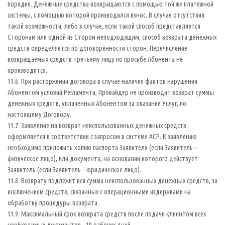
порядке. Денежные средства возвращаются с помощью той же платёжной
системы, с помощью которой производился взнос. В случае отсутствия
такой возможности, либо в случае, если такой способ представляется
Сторонам или одной из Сторон неподходящим, способ возврата денежных
средств определяется по договорённости сторон. Перечисление
возвращаемых средств третьему лицу по просьбе Абонента не
производится.
11.6. При расторжении договора в случае наличия фактов нарушения
Абонентом условий Регламента, Провайдер не производит возврат суммы
денежных средств, уплаченных Абонентом за оказание Услуг, по
настоящему Договору.
11.7. Заявление на возврат неиспользованных денежных средств
оформляется в соответствии с запросом в системе АСР. К заявлению
необходимо приложить копию паспорта Заявителя (если Заявитель –
физическое лицо), или документа, на основании которого действует
Заявитель (если Заявитель – юридическое лицо).
11.8. Возврату подлежит вся сумма неиспользованных денежных средств, за
исключением средств, связанных с операционными издержками на
обработку процедуры возврата.
11.9. Максимальный срок возврата средств после подачи клиентом всех