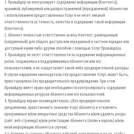
1. Провайдер не контролирует содержание информации (Контента),
хранимой, публикуемой или распространяемой (передаваемой) Абонентом
с использованием предоставленных Услуг и не несет никакой
ответственности за точность, качество и содержание такой информации
(Контента).
2. Абонент полностью ответственен за весь Контент, размещенный
(загруженный) для общего доступа или переданный в частном порядке или
доступный каким-либо другим способом с помощью Услуг Провайдера.
3. Провайдер не несет ответственности за содержание информационных
узлов, создаваемых и поддерживаемых Абонентом или его
пользователями, и не осуществляет какой-либо предварительной цензуры.
В случае нарушения законодательства предоставление Услуг, может быть,
приостановлено без предварительного предупреждения. При этом
Провайдер имеет право при необходимости контролировать содержание
информационных ресурсов Абонента или его пользователей.
4. Провайдер вправе незамедлительно, с/без предварительного
уведомления, приостановить оказание Услуг Абоненту и отключить
программные и/или аппаратные средства Абонента и/или удалить ресурс
(сайт, веб-страницу) и/или регистрацию Абонента (логин и пароль) и/или
иной информации Абонента в случаях:
4.1. Наличия со стороны Абонента действий, направленных на то, чтобы