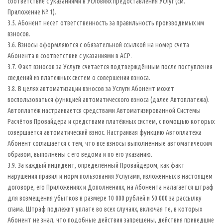
соответствие с указаниями в Условиях предоставления Услуг (см.
Приложение № 1).
3.5. Абонент несет ответственность за правильность производимых им
взносов.
3.6. Взносы оформляются с обязательной ссылкой на номер счета
Абонента в соответствии с указаниями в АСР.
3.7. Факт взносов за Услуги считается подтверждённым после поступления
сведений из платежных систем о совершении взноса.
3.8. В целях автоматизации взносов за Услуги Абонент может
воспользоваться функцией автоматического взноса (далее Автоплатежа).
Автоплатёж настраивается средствами Автоматизированной Системы
Расчётов Провайдера и средствами платёжных систем, с помощью которых
совершается автоматический взнос. Настраивая функцию Автоплатежа
Абонент соглашается с тем, что все взносы выполненные автоматическим
образом, выполнены с его ведома и по его указанию.
3.9. За каждый инцидент, определённый Провайдером, как факт
нарушения правил и норм пользования Услугами, изложенных в настоящем
договоре, его Приложениях и Дополнениях, на Абонента налагается штраф
для возмещения убытков в размере 10 000 рублей и 50 000 за рассылку
спама. Штраф подлежит уплате во всех случаях, включая те, в которых
Абонент не знал, что подобные действия запрещены, действия приведшие