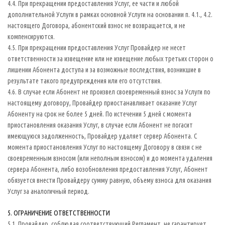
4.4. При прекращении предоставления Услуг, ее части и любой
дополнительной Услуги в рамках основной Услуги на основании п. 4.1., 4.2.
настоящего Договора, абонентский взнос не возвращается, и не
компенсируются.
4.5. При прекращении предоставления Услуг Провайдер не несет
ответственности за извещение или не извещение любых третьих сторон о
лишении Абонента доступа и за возможные последствия, возникшие в
результате такого предупреждения или его отсутствия.
4.6. В случае если Абонент не произвел своевременный взнос за Услуги по
настоящему договору, Провайдер приостанавливает оказание Услуг
Абоненту на срок не более 5 дней. По истечении 5 дней с момента
приостановления оказания Услуг, в случае если Абонент не погасит
имеющуюся задолженность, Провайдер удаляет сервер Абонента. С
момента приостановления Услуг по настоящему Договору в связи с не
своевременным взносом (или неполным взносом) и до момента удаления
сервера Абонента, либо возобновления предоставления Услуг, Абонент
обязуется внести Провайдеру сумму равную, объему взноса для оказания
Услуг за аналогичный период.
5. ОГРАНИЧЕНИЕ ОТВЕТСТВЕННОСТИ
5.1. Провайдер, соблюдая соответствующий Регламент, не гарантирует