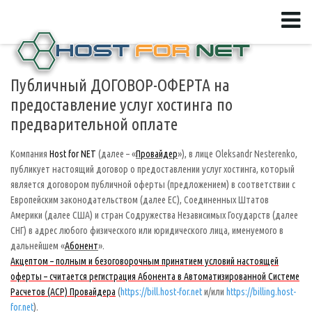
Публичный ДОГОВОР-ОФЕРТА на
предоставление услуг хостинга по
предварительной оплате
Компания
Host for NET
(далее – «
Провайдер
»), в лице Oleksandr Nesterenko,
публикует настоящий договор о предоставлении услуг хостинга, который
является договором публичной оферты (предложением) в соответствии с
Европейским законодательством (далее ЕС), Соединенных Штатов
Америки (далее США) и стран Содружества Независимых Государств (далее
СНГ) в адрес любого физического или юридического лица, именуемого в
дальнейшем «
Абонент
».
Акцептом – полным и безоговорочным принятием условий настоящей
оферты – считается регистрация Абонента в Автоматизированной Системе
Расчетов (АСР) Провайдера
(
https://bill.host-for.net
и/или
https://billing.host-
for.net
).