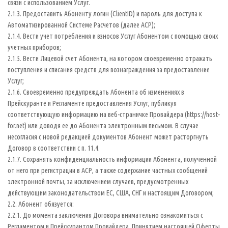
связи с использованием Услуг.
2.1.3. Предоставить Абоненту логин (ClientID) и пароль для доступа к
Автоматизированной Системе Расчетов (далее АСР);
2.1.4. Вести учет потребления и взносов Услуг Абонентом с помощью своих
учетных приборов;
2.1.5. Вести Лицевой счет Абонента, на котором своевременно отражать
поступления и списания средств для вознаграждения за предоставление
Услуг;
2.1.6. Своевременно предупреждать Абонента об изменениях в
Прейскуранте и Регламенте предоставления Услуг, публикуя
соответствующую информацию на веб-страничке Провайдера (https://host-
for.net) или доводя ее до Абонента электронным письмом. В случае
несогласия с новой редакцией документов Абонент может расторгнуть
Договор в соответствии с п. 11.4.
2.1.7. Сохранять конфиденциальность информации Абонента, полученной
от него при регистрации в АСР, а также содержание частных сообщений
электронной почты, за исключением случаев, предусмотренных
действующим законодательством ЕС, США, СНГ и настоящим Договором;
2.2. Абонент обязуется:
2.2.1. До момента заключения Договора внимательно ознакомиться с
Регламентом и Прейскурантом Провайдера. Принятием настоящей Оферты