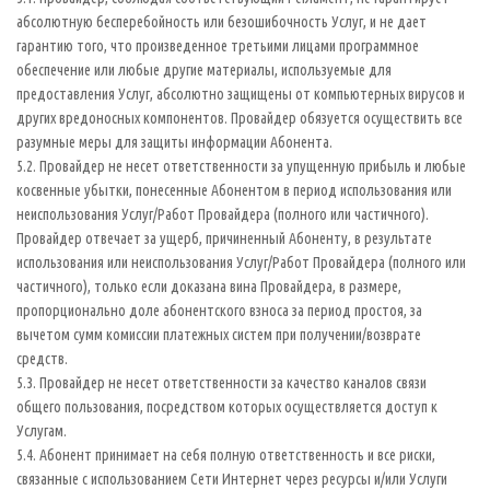
абсолютную бесперебойность или безошибочность Услуг, и не дает
гарантию того, что произведенное третьими лицами программное
обеспечение или любые другие материалы, используемые для
предоставления Услуг, абсолютно защищены от компьютерных вирусов и
других вредоносных компонентов. Провайдер обязуется осуществить все
разумные меры для защиты информации Абонента.
5.2. Провайдер не несет ответственности за упущенную прибыль и любые
косвенные убытки, понесенные Абонентом в период использования или
неиспользования Услуг/Работ Провайдера (полного или частичного).
Провайдер отвечает за ущерб, причиненный Абоненту, в результате
использования или неиспользования Услуг/Работ Провайдера (полного или
частичного), только если доказана вина Провайдера, в размере,
пропорционально доле абонентского взноса за период простоя, за
вычетом сумм комиссии платежных систем при получении/возврате
средств.
5.3. Провайдер не несет ответственности за качество каналов связи
общего пользования, посредством которых осуществляется доступ к
Услугам.
5.4. Абонент принимает на себя полную ответственность и все риски,
связанные с использованием Сети Интернет через ресурсы и/или Услуги