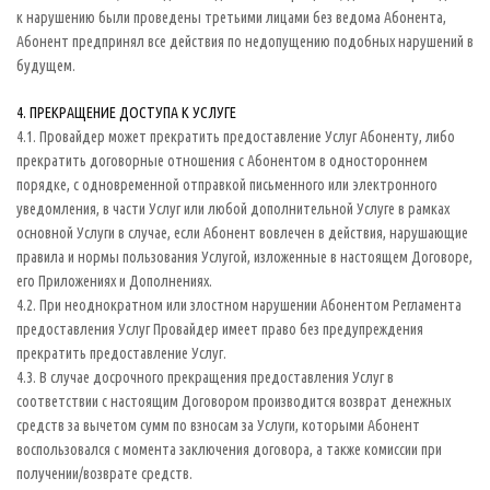
к нарушению были проведены третьими лицами без ведома Абонента,
Абонент предпринял все действия по недопущению подобных нарушений в
будущем.
4. ПРЕКРАЩЕНИЕ ДОСТУПА К УСЛУГЕ
4.1. Провайдер может прекратить предоставление Услуг Абоненту, либо
прекратить договорные отношения с Абонентом в одностороннем
порядке, с одновременной отправкой письменного или электронного
уведомления, в части Услуг или любой дополнительной Услуге в рамках
основной Услуги в случае, если Абонент вовлечен в действия, нарушающие
правила и нормы пользования Услугой, изложенные в настоящем Договоре,
его Приложениях и Дополнениях.
4.2. При неоднократном или злостном нарушении Абонентом Регламента
предоставления Услуг Провайдер имеет право без предупреждения
прекратить предоставление Услуг.
4.3. В случае досрочного прекращения предоставления Услуг в
соответствии с настоящим Договором производится возврат денежных
средств за вычетом сумм по взносам за Услуги, которыми Абонент
воспользовался с момента заключения договора, а также комиссии при
получении/возврате средств.