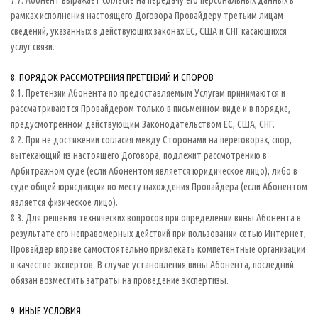
7.7. Абонент выражает согласие на передачу его персональных данных в
рамках исполнения настоящего Договора Провайдеру третьим лицам
сведений, указанных в действующих законах ЕС, США и СНГ касающихся
услуг связи.
8. ПОРЯДОК РАССМОТРЕНИЯ ПРЕТЕНЗИЙ И СПОРОВ
8.1. Претензии Абонента по предоставляемым Услугам принимаются и
рассматриваются Провайдером только в письменном виде и в порядке,
предусмотренном действующим Законодательством ЕС, США, СНГ.
8.2. При не достижении согласия между Сторонами на переговорах, спор,
вытекающий из настоящего Договора, подлежит рассмотрению в
Арбитражном суде (если Абонентом является юридическое лицо), либо в
суде общей юрисдикции по месту нахождения Провайдера (если Абонентом
является физическое лицо).
8.3. Для решения технических вопросов при определении вины Абонента в
результате его неправомерных действий при пользовании сетью Интернет,
Провайдер вправе самостоятельно привлекать компетентные организации
в качестве экспертов. В случае установления вины Абонента, последний
обязан возместить затраты на проведение экспертизы.
9. ИНЫЕ УСЛОВИЯ