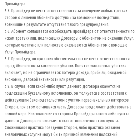
Провайдера.
5.5. Провайдер не несет ответственности за извещение любых третьих
сторон о лишении Абонента доступа и за возможные последствия,
возникшие в результате отсутствия такого предупреждения.
5.6. Абонент соглашается освобождать Провайдера от ответственности по
искам третьих лиц, подписавших Договоры с Абонентом на оказание Услуг,
которые частично или полностью оказываются Абонентом с помощью
Услуг Провайдера.
5.7. Провайдер, ни при каких обстоятельствах не несет ответственности
перед Абонентом за косвенные убытки. Понятие «косвенные убытки»
включает, но не ограничивается: потерю дохода, прибыли, ожидаемой
экономии, деловой активности или репутации.
5.8. В случае, если какой-либо пункт данного Договора окажется не
подлежащим буквальному исполнению, он толкуется в соответствии с
действующим Законодательством с учетом первоначальных интересов
Сторон, при этом оставшаяся часть Договора продолжает действовать в
полной мере. Неисполнение со стороны Провайдера какого-либо пункта
данного Договора не означает отказ от исполнения этого пункта.
Сложившаяся практика поведения Сторон, либо практика оказания
аналогичных Услуг не могут быть причиной изменения положений