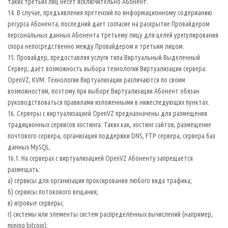
таких третьих лиц несет исключительно Абонент.
14. В случае, предъявления претензий по информационному содержанию
ресурса Абонента, последний дает согласие на раскрытие Провайдером
персональных данных Абонента третьему лицу для целей урегулирования
спора непосредственно между Провайдером и третьим лицом.
15. Провайдер, предоставляя услуги типа Виртуальный Выделенный
Сервер, даёт возможность выбора технологии Виртуализации сервера:
OpenVZ, KVM. Технологии Виртуализации различаются по своим
возможностям, поэтому при выборе Виртуализации Абонент обязан
руководствоваться правилами изложенными в нижеследующих пунктах.
16. Серверы с виртуализацией OpenVZ предназначены для размещения
традиционных сервисов хостинга. Таких как, хостинг сайтов, размещение
почтового сервера, организация поддержки DNS, FTP сервера, сервера баз
данных MySQL.
16.1. На серверах с виртуализацией OpenVZ Абоненту запрещается
размещать:
а) сервисы для организации проксирования любого вида трафика;
б) сервисы потокового вещания;
в) игровые серверы;
г) системы или элементы систем распределённых вычислений (например,
mining bitcoin);