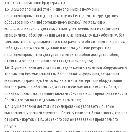
дополнительных окон браузера и т.д.;
1.5. Осуществления действий, направленных на получение
несанкционированного доступа к ресурсу Сети (компьютеру, другому
оборудованию или информационному ресурсу), последующее
использование такого доступа, а также уничтожение или модификация
программного обеспечения или данных, не принадлежащих Абоненту, без
согласования с владельцами этого программного обеспечения или данных
либо администраторами данного информационного ресурса. Под
несанкционированным доступом понимается любой доступ способом,
отличным от предполагавшегося владельцем ресурса;
1.6. Осуществления действий по передаче компьютерам или оборудованию
третьих лиц бессмысленной или бесполезной информации, создающей
излишнюю (паразитную) нагрузку на эти компьютеры или оборудование
или программное обеспечение, а также промежуточные участки Сети, в
объемах, превышающих минимально необходимые для проверки связности
Сетей и доступности отдельных ее элементов;
1.7. Осуществления действий по сканированию узлов Сетей с целью
выявления внутренней структуры Сетей, уязвимости безопасности, списков
открытых портов и т.п., без явного согласия владельца проверяемого
ресурса;