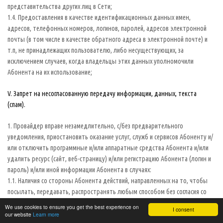
представительства других лиц в Сети;
1.4. Предоставления в качестве идентификационных данных имен,
адресов, телефонных номеров, логинов, паролей, адресов электронной
почты (в том числе в качестве обратного адреса в электронной почте) и
т.п, не принадлежащих пользователю, либо несуществующих, за
исключением случаев, когда владельцы этих данных уполномочили
Абонента на их использование;
V. Запрет на несогласованную передачу информации, данных, текста
(спам).
1. Провайдер вправе незамедлительно, с/без предварительного
уведомления, приостановить оказание услуг, служб и сервисов Абоненту и/
или отключить программные и/или аппаратные средства Абонента и/или
удалить ресурс (сайт, веб-страницу) и/или регистрацию Абонента (логин и
пароль) и/или иной информации Абонента в случаях:
1.1. Наличия со стороны Абонента действий, направленных на то, чтобы
посылать, передавать, распространять любым способом без согласия со
стороны адресата, публиковать и/или воспроизводить на ресурсах третьих
We use cookies to ensure you get the best experience on
I consent
лиц без их согласия содержащую рекламу информацию (в частности,
our website
Learn more