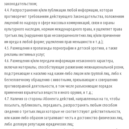
законодательством;
4.4. Распространения и/или публикации любой информации, которая
противоречит требованиям действующего Законодательства, положениям
лицензий по надзору в сфере массовых коммуникаций, связи и охраны
культурного наследия, нормам международного права, и ущемляет права
третьих лиц (нарушения прав несовершеннолетних лиц и/или причинение
им вреда в любой форме; ущемления прав меньшинств и т.д.);
4.5. Размещения и пропаганды порнографии и детской эротики, а также
рекламы интимных услуг;
4.6. Размещения и/или передачи информации незаконного характера,
включая материалы, способствующие разжиганию межнациональной розни,
подстрекающие к насилию над каким-либо лицом или группой лиц, либо к
бесчеловечному обращению с животными, призывающие к совершению
противоправной деятельности, в том числе разъясняющие порядок
применения взрывчатых веществ и иного оружия, и т.д.;
4.7. Наличия со стороны Абонента действий, направленных на то, чтобы
посылать, публиковать, передавать, распространять любым способом
сведения о третьих лицах которые не соответствуют действительности,
или каким-либо образом затрагивают честь и достоинство физических лиц,
либо деловую репутацию юридических лиц;