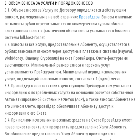
3. ОБЪЕМ ВЗНОСА ЗА УСЛУГИ И ПОРЯДОК ВЗНОСОВ
3.1. Объем взносов за Услугу по Договору определяется действующим
списком, размещенным в на веб-страничке
Провайдера
. Взносы отличные
от валюты рубли пересчитываются по коммерческим курсам обмена
электронных валют и фактический объем взноса указывается в биллинге
системы bill.host-for.net
3.2. Взносы за все Услуги, предоставляемые Абоненту, осуществляется в
рублях авансовым взносом через доступные платежные системы (PayaPal,
WebMoney, Юmoney, Cryptomus) на счет Провайдера. Cчета-фактуры не
выставляются. Минимальный размер взноса и перечень услуг
устанавливается Прейскурантом. Минимальный период использования
услуги, подлежащий авансовым взносом, составляет 1 (один) месяц.
3.3. Провайдер в соответствии с действующим Прейскурантом учитывает
информацию о потребленных Услугах на основании расчетов собственной
Автоматизированной Системы Расчетов (АСР), а также взносах Абонента на
его Личном Счете. Провайдер обеспечивает Абоненту доступ к
информации о его Счете.
3.4. При полном исчерпании внесенных средств на Счете Провайдер имеет
право приостановить или прекратить предоставление Услуг Абоненту.
Возобновление предоставления Услуг Абоненту производится в