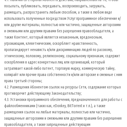
посылать, публиковать, передавать, воспроизводить, загружать,
размещать, распространять любым способом, а также в любом виде
использовать полученные посредством Услуг программное обеспечение и/
или другие материалы, полностью или частично, защищенные авторскими
и смежными или другими правами без разрешения правообладателя, а
также Контент, который является незаконным, вредоносным,
угрожающим, клеветническим, оскорбляет нравственность,
пропагандирует ненависть и/или дискриминацию людей по расовому,
этническому, половому, религиозному, социальному признакам, содержит
оскорбления в адрес конкретных лиц или организаций, который
затрагивает какой-либо патент, торговую марку, коммерческую тайну,
копирайт или прочие права собственности и/или авторские и смежные с ним
права третьей стороны;
4.2. Размещения Абонентом ссылок на ресурсы Сети, содержание которых
противоречит действующему Законодательству;
4.3. Установки программного обеспечения, предназначенного для работы с
файлообменниками (таких как, eDonkey, BitTorrent и т.п.), а также
размещения ссылок на любые материалы, полностью или частично,
защищенные авторскими и смежными или другими правами без разрешения
правообладателя, а также запрещенные действующим