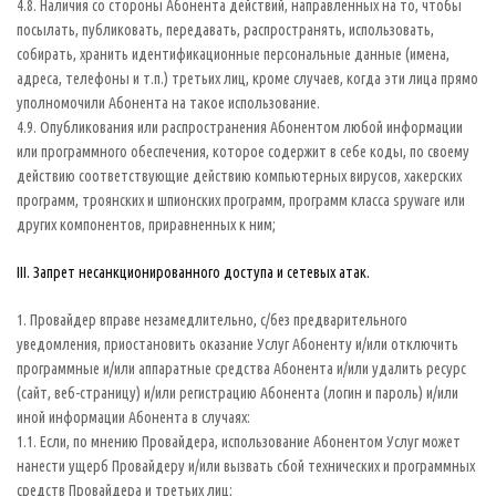
4.8. Наличия со стороны Абонента действий, направленных на то, чтобы
посылать, публиковать, передавать, распространять, использовать,
собирать, хранить идентификационные персональные данные (имена,
адреса, телефоны и т.п.) третьих лиц, кроме случаев, когда эти лица прямо
уполномочили Абонента на такое использование.
4.9. Опубликования или распространения Абонентом любой информации
или программного обеспечения, которое содержит в себе коды, по своему
действию соответствующие действию компьютерных вирусов, хакерских
программ, троянских и шпионских программ, программ класса spyware или
других компонентов, приравненных к ним;
III. Запрет несанкционированного доступа и сетевых атак.
1. Провайдер вправе незамедлительно, с/без предварительного
уведомления, приостановить оказание Услуг Абоненту и/или отключить
программные и/или аппаратные средства Абонента и/или удалить ресурс
(сайт, веб-страницу) и/или регистрацию Абонента (логин и пароль) и/или
иной информации Абонента в случаях:
1.1. Если, по мнению Провайдера, использование Абонентом Услуг может
нанести ущерб Провайдеру и/или вызвать сбой технических и программных
средств Провайдера и третьих лиц;