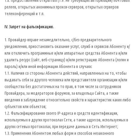
1.8. Предоставления открытых (т.е. не требующих авторизации) почтовых
релеев, открытых анонимных прокси-серверов, открытых серверов
телеконференций и т.п.
IV. Запрет на фальсификацию.
1. Провайдер вправе незамедлительно, с/без предварительного
уведомления, приостановить оказание услуг, служб и сервисов Абоненту и/
или отключить программные и/или аппаратные средства Абонента и/или
удалить ресурс (сайт, веб-страницу) и/или регистрацию Абонента (логин и
пароль) и/или иной информации Абонента в случаях:
1.1. Наличия со стороны Абонента действий, направленных на то, чтобы
выдавать себя за другого человека или представителя организации и/или
сообщества без достаточных на то прав, в том числе за сотрудников
Провайдера, за модераторов форумов, за владельца Сайта, а также
введения в заблуждение относительно свойств и характеристик каких-либо
субъектов или объектов;
1.2. Фальсифицирования своего IP-адреса и средств идентификации,
используемых в других протоколах Сети, а также адресов, используемых в
других сетевых протоколах, при передаче данных в Сеть Интернет;
1.3. Применения Абонентом любых форм и способов незаконного