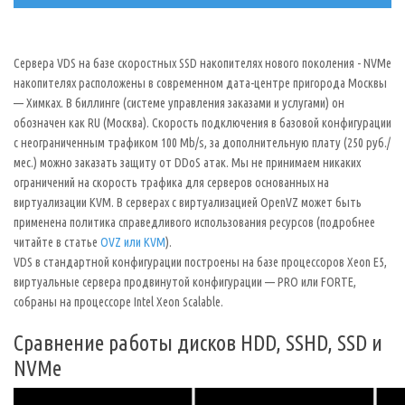
Сервера VDS на базе скоростных SSD накопителях нового поколения - NVMe
накопителях расположены в современном дата-центре пригорода Москвы
— Химках. В биллинге (системе управления заказами и услугами) он
обозначен как RU (Москва). Скорость подключения в базовой конфигурации
с неограниченным трафиком 100 Mb/s, за дополнительную плату (250 руб./
мес.) можно заказать защиту от DDoS атак. Мы не принимаем никаких
ограничений на скорость трафика для серверов основанных на
виртуализации KVM. В серверах с виртуализацией OpenVZ может быть
применена политика справедливого использования ресурсов (подробнее
читайте в статье
OVZ или KVM
).
VDS в стандартной конфигурации построены на базе процессоров Xeon E5,
виртуальные сервера продвинутой конфигурации — PRO или FORTE,
собраны на процессоре Intel Xeon Scalable.
Сравнение работы дисков HDD, SSHD, SSD и
NVMe