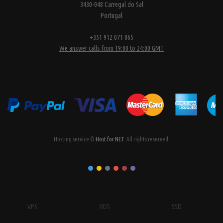
3430-048 Carregal do Sal
Portugal
+351 912 071 065
We answer calls from 19:00 to 24:00 GMT
Hosting service ©
Host for NET
. All rights reserved.
VPS
VDS
SSD