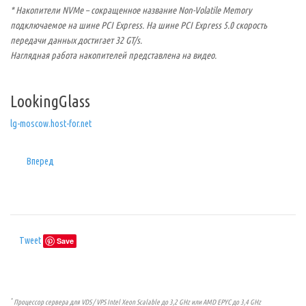
* Накопители NVMe – сокращенное название Non-Volatile Memory
подключаемое на шине PCI Express.
На шине PCI Express 5.0 скорость
передачи данных достигает 32 GT/s.
Наглядная работа накопителей представлена на видео.
LookingGlass
lg-moscow.host-for.net
Вперед
Tweet
Save
*
Процессор сервера для VDS / VPS Intel Xeon Scalable до 3,2 GHz или AMD EPYC до 3,4 GHz