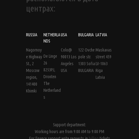
центрах:
RUSSIA
NETHERLA
USA
BULGARIA
LATVIA
NDS
Nagornoy
Colo@
122 Ovche
Maskavas
De Linge
e Highway
90013 Los
pole str.
street 459
26
St., 2
Angeles
1303 Sofia
LV-1063
8253PJ,
Moscow
USA
BULGARIA
Riga
Dronten
region,
Latvia
The
141400
Netherland
Khimki
s
Support department:
Working hours are from 9:00 AM to 9:00 PM
For finance support write requests in
billing
tickets