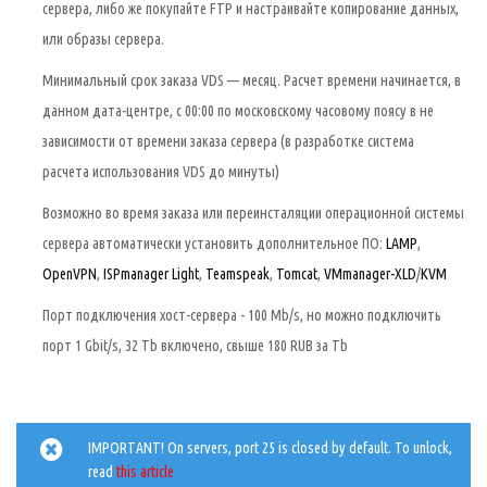
сервера, либо же покупайте FTP и настраивайте копирование данных,
или образы сервера.
Минимальный срок заказа VDS — месяц. Расчет времени начинается, в
данном дата-центре, с 00:00 по московскому часовому поясу в не
зависимости от времени заказа сервера (в разработке система
расчета использования VDS до минуты)
Возможно во время заказа или переинсталяции операционной системы
сервера автоматически установить дополнительное ПО:
LAMP
,
OpenVPN
,
ISPmanager Light
,
Teamspeak
,
Tomcat
,
VMmanager-XLD
/
KVM
Порт подключения хост-сервера - 100 Mb/s, но можно подключить
порт 1 Gbit/s, 32 Tb включено, свыше 180 RUB за Tb
IMPORTANT! On servers, port 25 is closed by default. To unlock,
read
this article