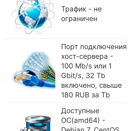
Трафик - не
ограничен
Порт подключения
хост-сервера -
100 Mb/s или 1
Gbit/s, 32 Tb
включено, свыше
180 RUB за Tb
Доступные
OC(amd64) -
Debian 7, CentOS