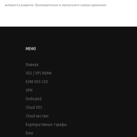
выбирается рандомно. Производительность виртуального сервера одинаковая
МЕНЮ
Главная
VDS / VPS NVMe
KVM-VDS-SSD
VPN
Dedicated
Cloud VDS
Cloud-хостинг
Корпоративные тарифы
Блог