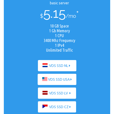
basic server
5.15
*
$
/mo
10 GB Space
1 Gb Memory
1 CPU
3400 Mhz Frequency
1 IPv4
Unlimited Traffic
VDS SSD NL
VDS SSD USA
VDS SSD LV
VDS SSD CZ