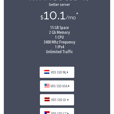
better server
10.1
*
$
/mo
15 GB Space
2 Gb Memory
1 CPU
3400 Mhz Frequency
1 IPv4
Unlimited Traffic
VDS SSD NL
VDS SSD USA
VDS SSD LV
VDS SSD CZ