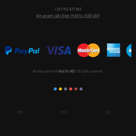
+351 912 071 065
We answer calls from 19:00 to 24:00 GMT
Hosting service ©
Host for NET
. All rights reserved.
VPS
VDS
SSD