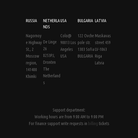
RUSSIA
NETHERLA
USA
BULGARIA
LATVIA
NDS
Nagornoy
Colo@
122 Ovche
Maskavas
De Linge
e Highway
90013 Los
pole str.
street 459
26
St., 2
Angeles
1303 Sofia
LV-1063
8253PJ,
Moscow
USA
BULGARIA
Riga
Dronten
region,
Latvia
The
141400
Netherland
Khimki
s
Support department:
Working hours are from 9:00 AM to 9:00 PM
For finance support write requests in
billing
tickets