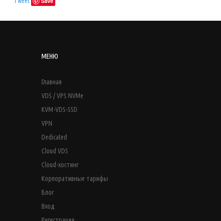
Tweet
Save
МЕНЮ
Главная
VDS / VPS NVMe
KVM-VDS-SSD
VPN
Dedicated
Cloud VDS
Cloud-хостинг
Корпоративные тарифы
Блог
Вход
Регистрация