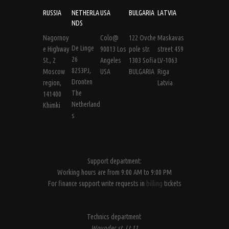
RUSSIA
NETHERLA
USA
BULGARIA
LATVIA
NDS
Nagornoy
Colo@
122 Ovche
Maskavas
De Linge
e Highway
90013 Los
pole str.
street 459
26
St., 2
Angeles
1303 Sofia
LV-1063
8253PJ,
Moscow
USA
BULGARIA
Riga
Dronten
region,
Latvia
The
141400
Netherland
Khimki
s
Support department:
Working hours are from 9:00 AM to 9:00 PM
For finance support write requests in
billing
tickets
Technics department
Wounder st, Lt.11