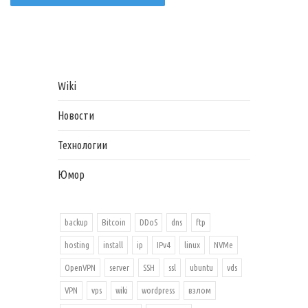
Wiki
Новости
Технологии
Юмор
backup
Bitcoin
DDoS
dns
ftp
hosting
install
ip
IPv4
linux
NVMe
OpenVPN
server
SSH
ssl
ubuntu
vds
VPN
vps
wiki
wordpress
взлом