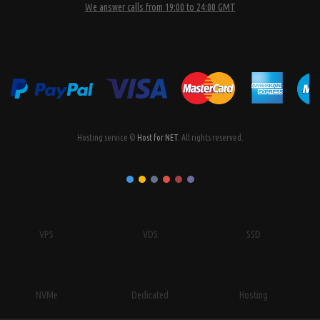
We answer calls from 19:00 to 24:00 GMT
Hosting service ©
Host for NET
. All rights reserved.
VPS
VDS
SSD
NVMe
Dedicated
Hosting