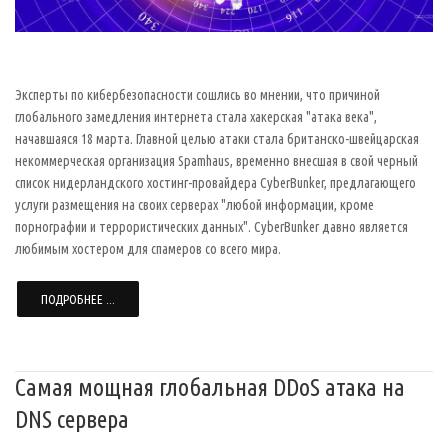
Эксперты по кибербезопасности сошлись во мнении, что причиной
глобального замедления интернета стала хакерская "атака века",
начавшаяся 18 марта. Главной целью атаки стала британско-швейцарская
некоммерческая организация Spamhaus, временно внесшая в свой черный
список нидерландского хостинг-провайдера CyberBunker, предлагающего
услуги размещения на своих серверах "любой информации, кроме
порнографии и террористических данных". CyberBunker давно является
любимым хостером для спамеров со всего мира.
ПОДРОБНЕЕ ...
Cамая мощная глобальная DDoS атака на
DNS сервера