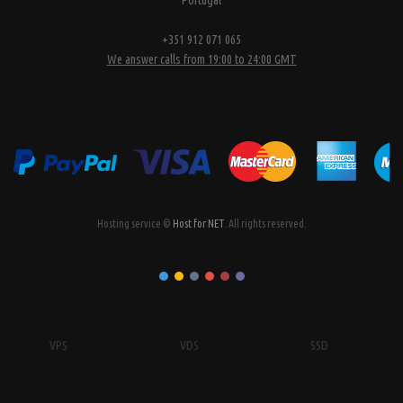
Portugal
+351 912 071 065
We answer calls from 19:00 to 24:00 GMT
Hosting service ©
Host for NET
. All rights reserved.
VPS
VDS
SSD