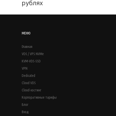
рублях
МЕНЮ
Главная
VDS / VPS NVMe
KVM-VDS-SSD
VPN
Dedicated
Cloud VDS
Cloud-хостинг
Корпоративные тарифы
Блог
Вход