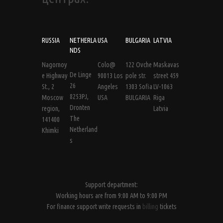
RUSSIA
NETHERLA
USA
BULGARIA
LATVIA
NDS
Nagornoy
Colo@
122 Ovche
Maskavas
De Linge
e Highway
90013 Los
pole str.
street 459
26
St., 2
Angeles
1303 Sofia
LV-1063
8253PJ,
Moscow
USA
BULGARIA
Riga
Dronten
region,
Latvia
The
141400
Netherland
Khimki
s
Support department:
Working hours are from 9:00 AM to 9:00 PM
For finance support write requests in
billing
tickets