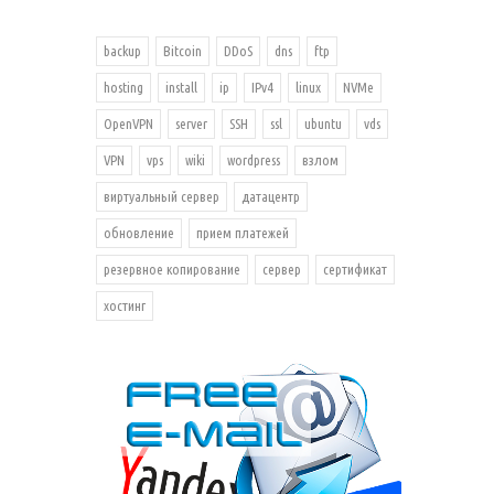
backup
Bitcoin
DDoS
dns
ftp
hosting
install
ip
IPv4
linux
NVMe
OpenVPN
server
SSH
ssl
ubuntu
vds
VPN
vps
wiki
wordpress
взлом
виртуальный сервер
датацентр
обновление
прием платежей
резервное копирование
сервер
сертификат
хостинг