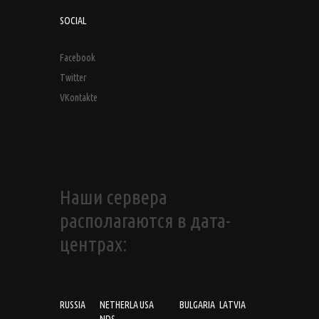
SOCIAL
Facebook
Twitter
VKontakte
Наши сервера
располагаются в дата-
центрах:
RUSSIA
NETHERLA
USA
BULGARIA
LATVIA
NDS