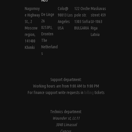
Nagornoy
Colo@
122 Ovche
Maskavas
De Linge
e Highway
90013 Los
pole str.
street 459
26
St., 2
Angeles
1303 Sofia
LV-1063
8253PJ,
Moscow
USA
BULGARIA
Riga
Dronten
region,
Latvia
The
141400
Netherland
Khimki
s
Support department:
Working hours are from 9:00 AM to 9:00 PM
For finance support write requests in
billing
tickets
Technics department
Wounder st, Lt.11
3040 Limassol
Cyprus