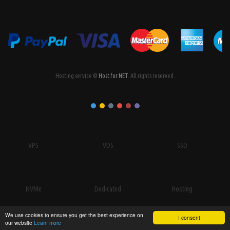
Hosting service ©
Host for NET
. All rights reserved.
VPS
VDS
SSD
NVMe
Dedicated
Hosting
We use cookies to ensure you get the best experience on
I consent
our website
Learn more