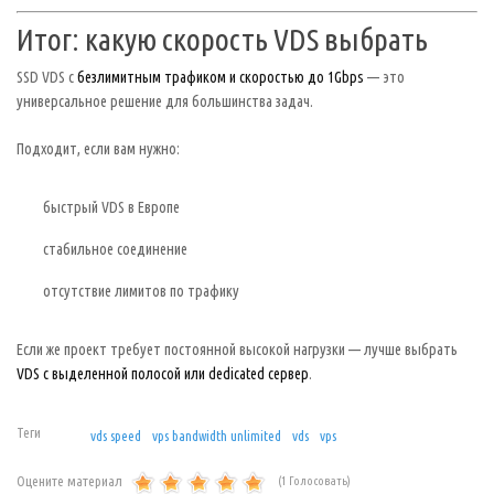
Итог: какую скорость VDS выбрать
SSD VDS с
безлимитным трафиком и скоростью до 1Gbps
— это
универсальное решение для большинства задач.
Подходит, если вам нужно:
быстрый VDS в Европе
стабильное соединение
отсутствие лимитов по трафику
Если же проект требует постоянной высокой нагрузки — лучше выбрать
VDS с выделенной полосой или dedicated сервер
.
Теги
vds speed
vps bandwidth unlimited
vds
vps
Оцените материал
(1 Голосовать)