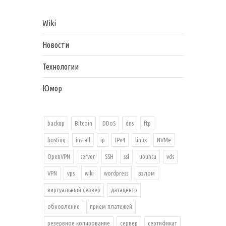
Wiki
Новости
Технологии
Юмор
backup
Bitcoin
DDoS
dns
ftp
hosting
install
ip
IPv4
linux
NVMe
OpenVPN
server
SSH
ssl
ubuntu
vds
VPN
vps
wiki
wordpress
взлом
виртуальный сервер
датацентр
обновление
прием платежей
резервное копирование
сервер
сертификат