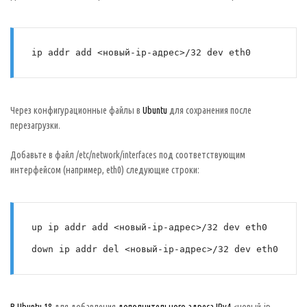
ip addr add <новый-ip-адрес>/32 dev eth0
Через конфигурационные файлы в
Ubuntu
для сохранения после
перезагрузки.
Добавьте в файл /etc/network/interfaces под соответствующим
интерфейсом (например, eth0) следующие строки:
up ip addr add <новый-ip-адрес>/32 dev eth0
down ip addr del <новый-ip-адрес>/32 dev eth0