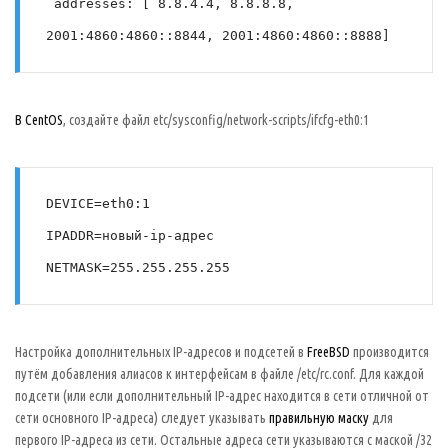
 addresses: [ 8.8.4.4, 8.8.8.8, 
2001:4860:4860::8844, 2001:4860:4860::8888]
В CentOS
, создайте файл etc/sysconfig/network-scripts/ifcfg-eth0:1
DEVICE=eth0:1
IPADDR=новый-ip-адрес
NETMASK=255.255.255.255
Настройка дополнительных IP-адресов и подсетей в
FreeBSD
производится
путём добавления алиасов к интерфейсам в файле /etc/rc.conf. Для каждой
подсети (или если дополнительный IP-адрес находится в сети отличной от
сети основного IP-адреса) следует указывать
правильную маску
для
первого IP-адреса из сети. Остальные адреса сети указываются с маской /32