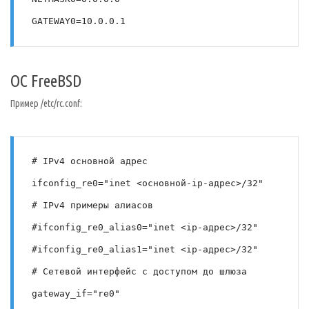
GATEWAY0=10.0.0.1
ОС FreeBSD
Пример /etc/rc.conf:
# IPv4 основной адрес
ifconfig_re0="inet <основной-ip-адрес>/32"
# IPv4 примеры алиасов
#ifconfig_re0_alias0="inet <ip-адрес>/32"
#ifconfig_re0_alias1="inet <ip-адрес>/32"
# Сетевой интерфейс с доступом до шлюза
gateway_if="re0"