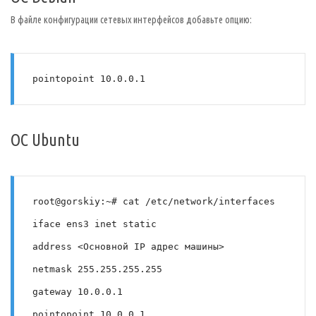
В файле конфигурации сетевых интерфейсов добавьте опцию:
pointopoint 10.0.0.1
ОС Ubuntu
root@gorskiy:~# cat /etc/network/interfaces
iface ens3 inet static
address <Основной IP адрес машины>
netmask 255.255.255.255
gateway 10.0.0.1
pointopoint 10.0.0.1