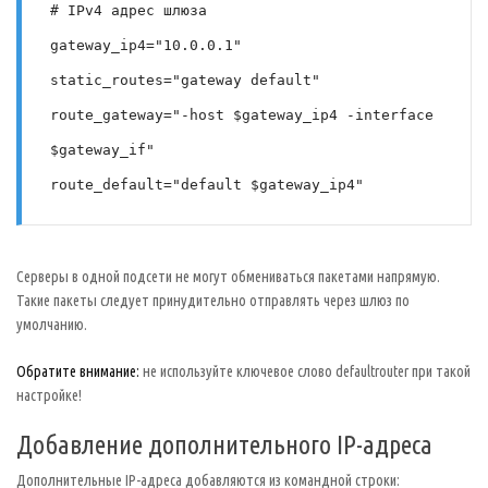
# IPv4 адрес шлюза
gateway_ip4="10.0.0.1"
static_routes="gateway default"
route_gateway="-host $gateway_ip4 -interface 
$gateway_if"
route_default="default $gateway_ip4"
Серверы в одной подсети не могут обмениваться пакетами напрямую.
Такие пакеты следует принудительно отправлять через шлюз по
умолчанию.
Обратите внимание:
не используйте ключевое слово defaultrouter при такой
настройке!
Добавление дополнительного IP-адреса
Дополнительные IP-адреса добавляются из командной строки: