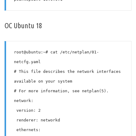
ОС Ubuntu 18
root@ubuntu:~# cat /etc/netplan/01-
netcfg.yaml 
# This file describes the network interfaces 
available on your system
# For more information, see netplan(5).
network:
 version: 2
 renderer: networkd
 ethernets: