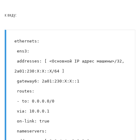
к виду:
ethernets:
 ens3:
 addresses: [ <Основной IP адрес машины>/32, 
2a01:230:X:X::X/64 ]
 gateway6: 2a01:230:X:X::1
 routes:
 - to: 0.0.0.0/0
 via: 10.0.0.1
 on-link: true
 nameservers: