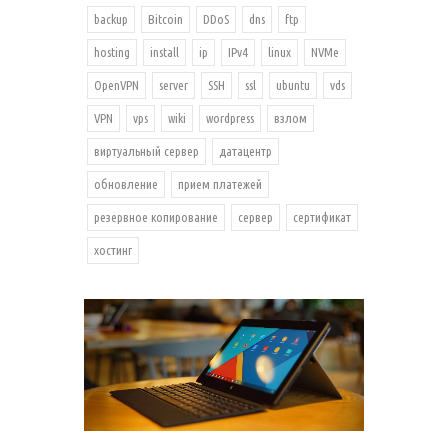
backup
Bitcoin
DDoS
dns
ftp
hosting
install
ip
IPv4
linux
NVMe
OpenVPN
server
SSH
ssl
ubuntu
vds
VPN
vps
wiki
wordpress
взлом
виртуальный сервер
датацентр
обновление
прием платежей
резервное копирование
сервер
сертификат
хостинг