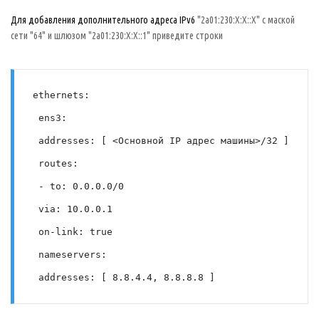
Для добавления дополнительного адреса IPv6
"2a01:230:X:X::X" с маской
сети "64" и шлюзом "2a01:230:X:X::1" приведите строки
ethernets:
 ens3:
 addresses: [ <Основной IP адрес машины>/32 ]
 routes:
 - to: 0.0.0.0/0
 via: 10.0.0.1
 on-link: true
 nameservers:
 addresses: [ 8.8.4.4, 8.8.8.8 ]