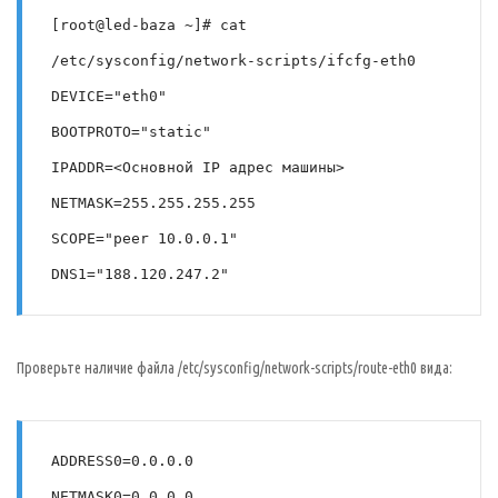
[root@led-baza ~]# cat 
/etc/sysconfig/network-scripts/ifcfg-eth0
DEVICE="eth0"
BOOTPROTO="static"
IPADDR=<Основной IP адрес машины>
NETMASK=255.255.255.255
SCOPE="peer 10.0.0.1"
DNS1="188.120.247.2"
Проверьте наличие файла /etc/sysconfig/network-scripts/route-eth0 вида:
ADDRESS0=0.0.0.0
NETMASK0=0.0.0.0