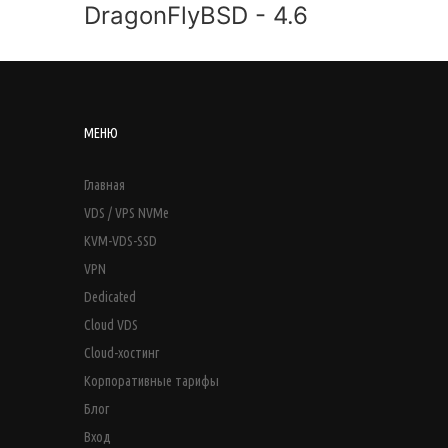
DragonFlyBSD - 4.6
МЕНЮ
Главная
VDS / VPS NVMe
KVM-VDS-SSD
VPN
Dedicated
Cloud VDS
Cloud-хостинг
Корпоративные тарифы
Блог
Вход