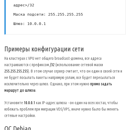
адрес>/32

Маска подсети: 255.255.255.255

Шлюз: 10.0.0.1
Примеры конфигурации сети
На кластерах с VPU нет общего broadcast-домена, все адреса
настраиваются с префиксом
/32
(использование сетевой маски
255.255.255.255
). В этом случае сервер считает, что он один в своей сети и
не будет посылать пакеты напрямую узлам, все будет пересылаться
исключительно через шлюз. Однако, при этом нужно
прямо задать
маршрут до шлюза
.
Установите
10.0.0.1
как IP-адрес шлюза - он один на всех хостах, чтобы
избежать проблем при миграции VDS/VPS, иначе нужно было бы менять
сетевые настройки.
ОС Debian