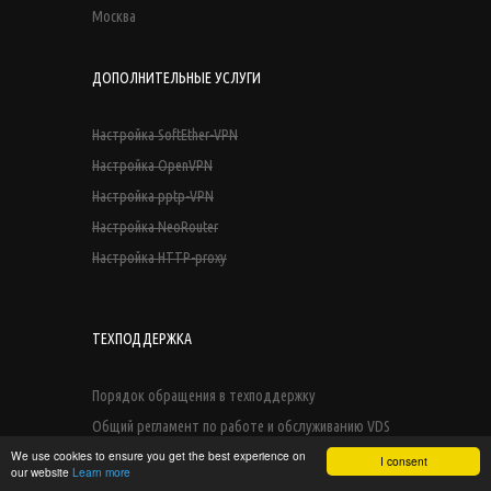
Москва
ДОПОЛНИТЕЛЬНЫЕ УСЛУГИ
Настройка SoftEther-VPN
Настройка OpenVPN
Настройка pptp-VPN
Настройка NeoRouter
Настройка HTTP-proxy
ТЕХПОДДЕРЖКА
Порядок обращения в техподдержку
Общий регламент по работе и обслуживанию VDS
We use cookies to ensure you get the best experience on
I consent
our website
Learn more