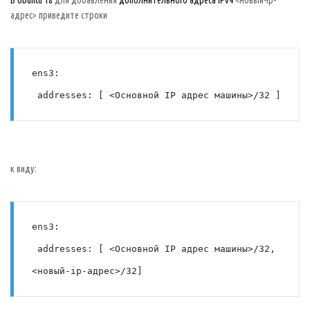
В Ubuntu 18
для добавления
дополнительного адреса IPv4
<новый-ip-
адрес> приведите строки
ens3:
 addresses: [ <Основной IP адрес машины>/32 ]
к виду:
ens3:
 addresses: [ <Основной IP адрес машины>/32, 
<новый-ip-адрес>/32]