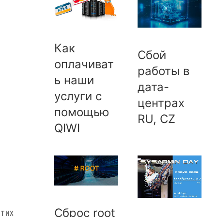
Как
Сбой
оплачиват
работы в
ь наши
дата-
услуги с
центрах
помощью
RU, CZ
QIWI
Сброс root
этих