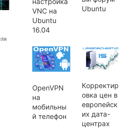
настройка
Ubuntu
VNC на
Ubuntu
16.04
ели
Корректир
OpenVPN
овка цен в
на
европейск
мобильны
их дата-
й телефон
центрах