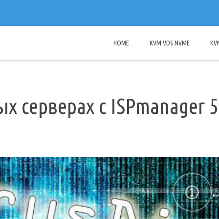
HOME
KVM VDS NVME
KV
х серверах c ISPmanager 5