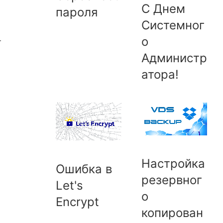
С Днем
пароля
Системног
о
т
Администр
атора!
Настройка
Ошибка в
резервног
Let's
о
Encrypt
копирован