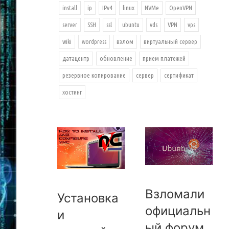
install
ip
IPv4
linux
NVMe
OpenVPN
server
SSH
ssl
ubuntu
vds
VPN
vps
wiki
wordpress
взлом
виртуальный сервер
датацентр
обновление
прием платежей
резервное копирование
сервер
сертификат
хостинг
Взломали
Установка
официальн
и
ый форум