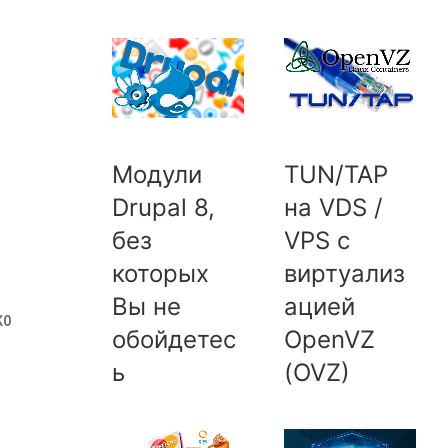
Модули
TUN/TAP
Drupal 8,
на VDS /
без
VPS с
которых
виртуализ
Вы не
ацией
ко
обойдетес
OpenVZ
ь
(OVZ)