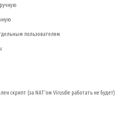
вручную
учную
отдельным пользователям
ы
ен скрипт (за NAT’ом Virusdie работать не будет)