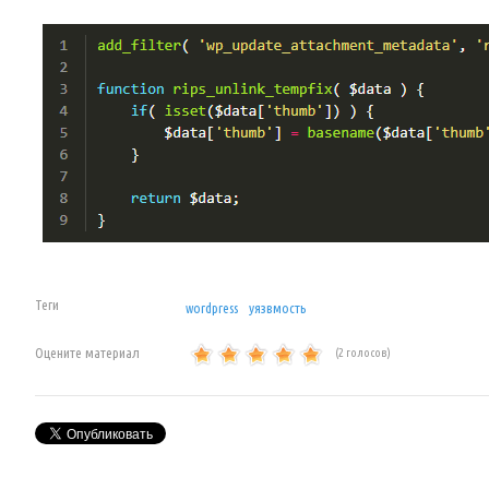
Теги
wordpress
уязвмость
Оцените материал
(2 голосов)