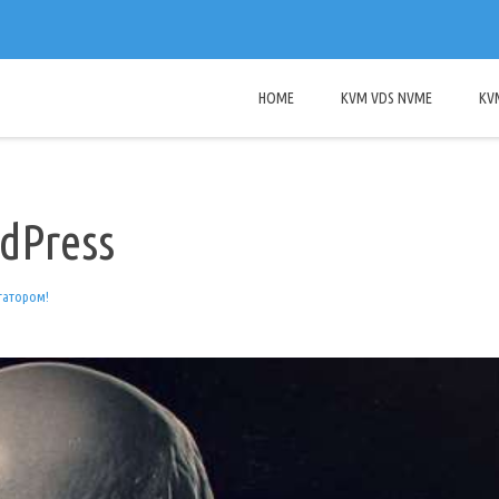
HOME
KVM VDS NVME
KV
dPress
татором!