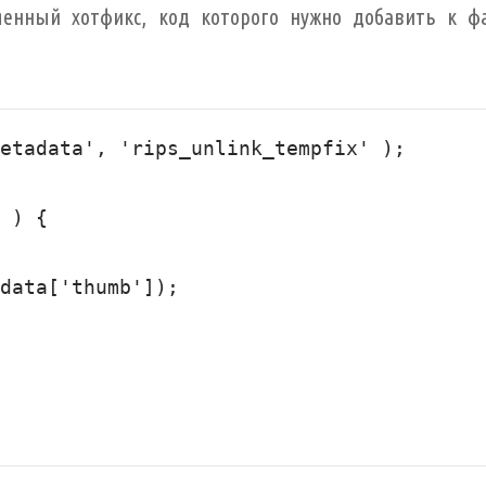
менный хотфикс, код которого нужно добавить к ф
etadata', 'rips_unlink_tempfix' );

 ) {
