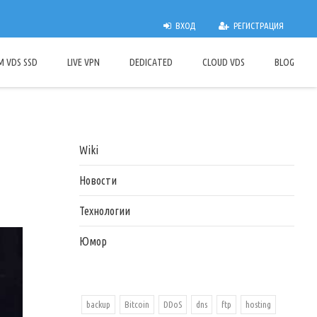
ВХОД
РЕГИСТРАЦИЯ
M VDS SSD
LIVE VPN
DEDICATED
CLOUD VDS
BLOG
Wiki
Новости
Технологии
Юмор
backup
Bitcoin
DDoS
dns
ftp
hosting