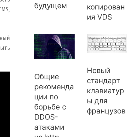
будущем
копирован
CMS,
ия VDS
ьный
быть
Новый
Общие
стандарт
рекоменда
клавиатур
ции по
ы для
борьбе с
французов
DDOS-
атаками