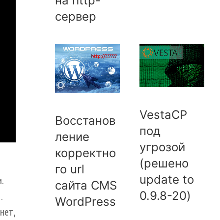
на http-
сервер
VestaCP
Восстанов
под
ление
угрозой
корректно
(решено
го url
update to
.
сайта CMS
0.9.8-20)
.
WordPress
нет,