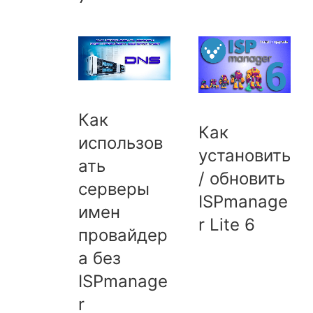
Как
Как
использов
установить
ать
/ обновить
серверы
ISPmanage
имен
r Lite 6
провайдер
а без
ISPmanage
r