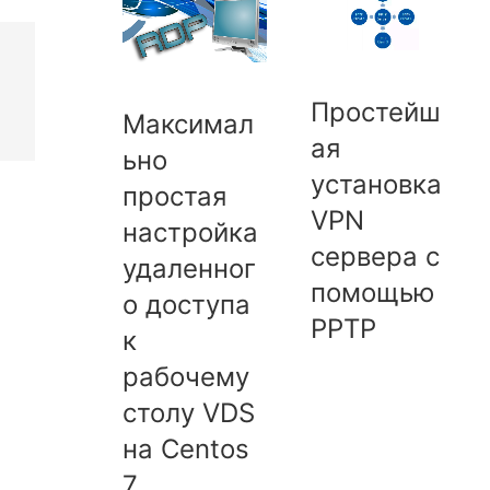
Простейш
Максимал
ая
ьно
установка
простая
VPN
настройка
сервера с
удаленног
помощью
о доступа
PPTP
к
рабочему
столу VDS
на Centos
7