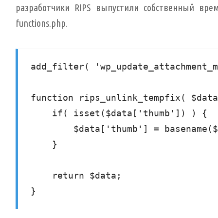
разработчики RIPS выпустили собственный вре
functions.php.
add_filter( 'wp_update_attachment_m
function rips_unlink_tempfix( $data
    if( isset($data['thumb']) ) {

        $data['thumb'] = basename($data['thumb']);

    }

    return $data;

}