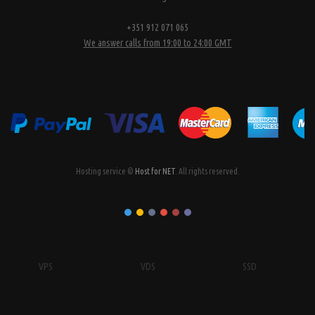
+351 912 071 065
We answer calls from 19:00 to 24:00 GMT
Hosting service ©
Host for NET
. All rights reserved.
VPS
VDS
SSD