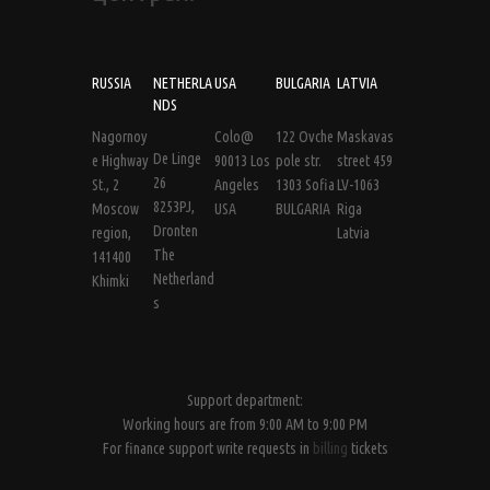
RUSSIA
NETHERLA
USA
BULGARIA
LATVIA
NDS
Nagornoy
Colo@
122 Ovche
Maskavas
De Linge
e Highway
90013 Los
pole str.
street 459
26
St., 2
Angeles
1303 Sofia
LV-1063
8253PJ,
Moscow
USA
BULGARIA
Riga
Dronten
region,
Latvia
The
141400
Netherland
Khimki
s
Support department:
Working hours are from 9:00 AM to 9:00 PM
For finance support write requests in
billing
tickets