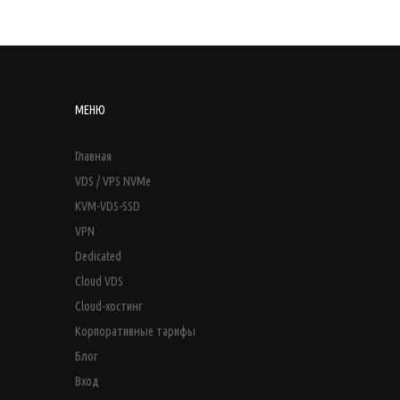
МЕНЮ
Главная
VDS / VPS NVMe
KVM-VDS-SSD
VPN
Dedicated
Cloud VDS
Cloud-хостинг
Корпоративные тарифы
Блог
Вход