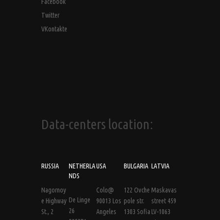
Facebook
Twitter
VKontakte
Data-centers location:
RUSSIA
NETHERLA
USA
BULGARIA
LATVIA
NDS
Nagornoy
Colo@
122 Ovche
Maskavas
De Linge
e Highway
90013 Los
pole str.
street 459
26
St., 2
Angeles
1303 Sofia
LV-1063