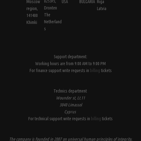
8253PJ,
Moscow
USA
BULGARIA
Riga
Dronten
region,
Latvia
The
141400
Netherland
Khimki
s
Support department:
Working hours are from 9:00 AM to 9:00 PM
For finance support write requests in
billing
tickets
Technics department
Wounder st, Lt.11
3040 Limassol
Cyprus
For technical support write requests in
billing
tickets
The company is founded in 2007 on universal human principles of integrity,