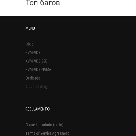
Топ багов
MENU
Início
KVM-VDS
KVM-VDS-SSD
KVM-VDS-NVMe
Dedicado
Cloud hosting
REGULAMENTO
O que é proibido (curto)
Terms of Service Agreement