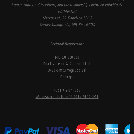
human rights and freedoms, and the relationships between individuals.
Host-for.NET
Markova st., 88, Debrivne 15163
Geroev Stalingrada, 39B, Kiev 04210
Portugal Deportment
NIB 238 520 960
Rua Francisco Sa Carneiro Lt.11
3430-048 Carregal do Sal
Portugal
+351 912 071 065
We answer calls from 19:00 to 24:00 GMT