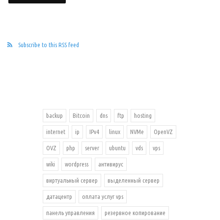
Subscribe to this RSS feed
backup
Bitcoin
dns
ftp
hosting
internet
ip
IPv4
linux
NVMe
OpenVZ
OVZ
php
server
ubuntu
vds
vps
wiki
wordpress
антивирус
виртуальный сервер
выделенный сервер
датацентр
оплата услуг vps
панель управления
резервное копирование