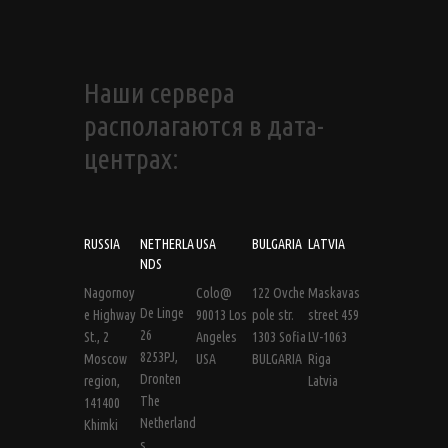
Наши сервера
располагаются в дата-
центрах:
RUSSIA
NETHERLA
USA
BULGARIA
LATVIA
NDS
Nagornoy
Colo@
122 Ovche
Maskavas
De Linge
e Highway
90013 Los
pole str.
street 459
26
St., 2
Angeles
1303 Sofia
LV-1063
8253PJ,
Moscow
USA
BULGARIA
Riga
Dronten
region,
Latvia
The
141400
Netherland
Khimki
s