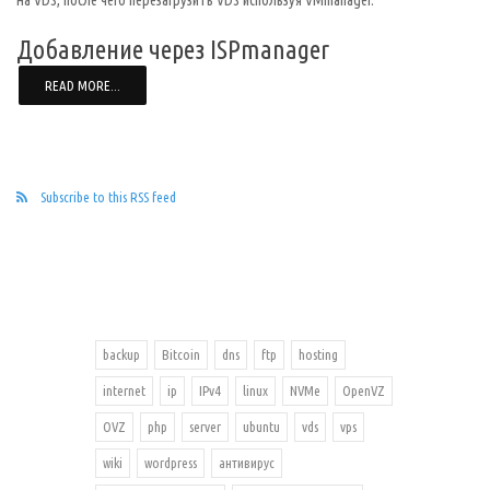
на VDS, после чего перезагрузить VDS используя VMmanager.
Добавление через ISPmanager
READ MORE...
Subscribe to this RSS feed
backup
Bitcoin
dns
ftp
hosting
internet
ip
IPv4
linux
NVMe
OpenVZ
OVZ
php
server
ubuntu
vds
vps
wiki
wordpress
антивирус