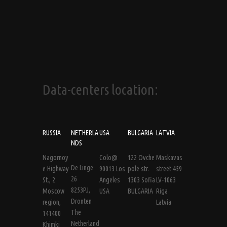
Data-centers location:
RUSSIA
NETHERLA
USA
BULGARIA
LATVIA
NDS
Nagornoy
Colo@
122 Ovche
Maskavas
De Linge
e Highway
90013 Los
pole str.
street 459
26
St., 2
Angeles
1303 Sofia
LV-1063
8253PJ,
Moscow
USA
BULGARIA
Riga
Dronten
region,
Latvia
The
141400
Netherland
Khimki