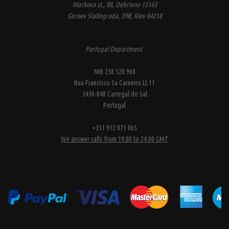
Markova st., 88, Debrivne 15163
Geroev Stalingrada, 39B, Kiev 04210
Portugal Deportment
NIB 238 520 960
Rua Francisco Sa Carneiro Lt.11
3430-048 Carregal do Sal
Portugal
+351 912 071 065
We answer calls from 19:00 to 24:00 GMT