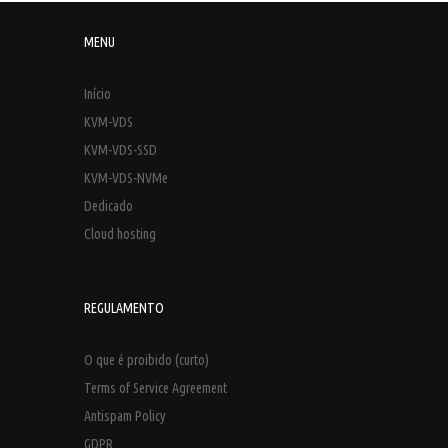
MENU
Início
KVM-VDS
KVM-VDS-SSD
KVM-VDS-NVMe
Dedicado
Cloud hosting
REGULAMENTO
O que é proibido (curto)
Terms of Service Agreement
Antispam Policy
GDPR