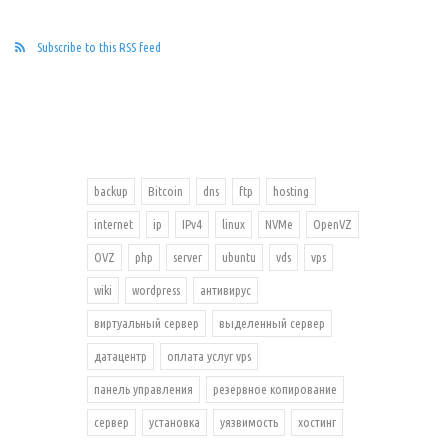
Subscribe to this RSS feed
backup
Bitcoin
dns
ftp
hosting
internet
ip
IPv4
linux
NVMe
OpenVZ
OVZ
php
server
ubuntu
vds
vps
wiki
wordpress
антивирус
виртуальный сервер
выделенный сервер
датацентр
оплата услуг vps
панель управления
резервное копирование
сервер
установка
уязвимость
хостинг