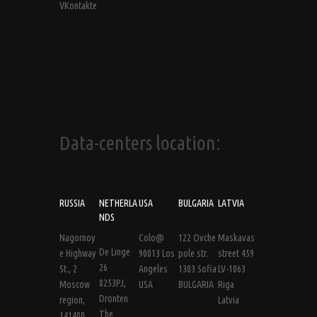
VKontakte
Data-centers location:
RUSSIA
NETHERLA
USA
BULGARIA
LATVIA
NDS
Nagornoy
Colo@
122 Ovche
Maskavas
De Linge
e Highway
90013 Los
pole str.
street 459
26
St., 2
Angeles
1303 Sofia
LV-1063
8253PJ,
Moscow
USA
BULGARIA
Riga
Dronten
region,
Latvia
The
141400