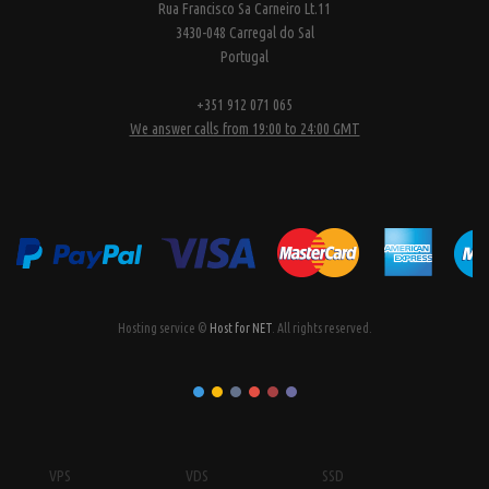
Rua Francisco Sa Carneiro Lt.11
3430-048 Carregal do Sal
Portugal
+351 912 071 065
We answer calls from 19:00 to 24:00 GMT
Hosting service ©
Host for NET
. All rights reserved.
VPS
VDS
SSD