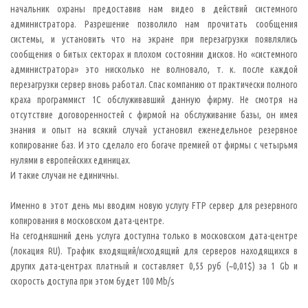
начальник охраны предоставив нам видео в действий системного
администратора. Разрешение позволило нам прочитать сообщения
системы, и установить что на экране при перезагрузки появлялись
сообщения о битых секторах и плохом состоянии дисков. Но «системного
администратора» это нисколько не волновало, т. к. после каждой
перезагрузки сервер вновь работал. Спас компанию от практически полного
краха программист 1С обслуживавший данную фирму. Не смотря на
отсутствие договоренностей с фирмой на обслуживание базы, он имея
знания и опыт на всякий случай установил еженедельное резервное
копирование баз. И это сделало его богаче премией от фирмы с четырьмя
нулями в европейских единицах.
И такие случаи не единичны.
Именно в этот день мы вводим новую услугу FTP сервер для резервного
копирования в московском дата-центре.
На сегодняшний день услуга доступна только в московском дата-центре
(локация RU). Трафик входящий/исходящий для серверов находящихся в
других дата-центрах платный и составляет 0,55 руб (~0,01$) за 1 Gb и
скорость доступа при этом будет 100 Mb/s