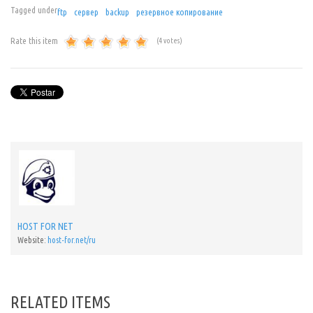
Tagged under
ftp
сервер
backup
резервное копирование
Rate this item
(4 votes)
HOST FOR NET
Website:
host-for.net/ru
RELATED ITEMS