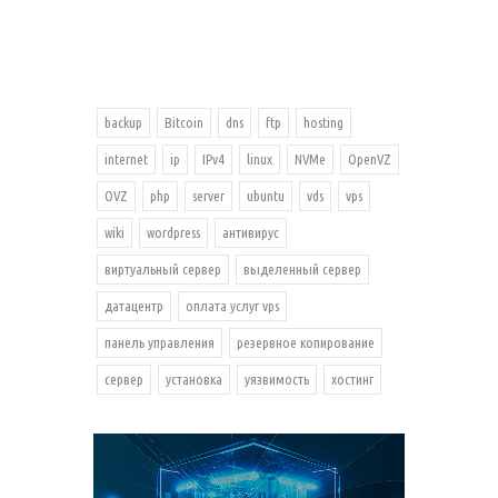
backup
Bitcoin
dns
ftp
hosting
internet
ip
IPv4
linux
NVMe
OpenVZ
OVZ
php
server
ubuntu
vds
vps
wiki
wordpress
антивирус
виртуальный сервер
выделенный сервер
датацентр
оплата услуг vps
панель управления
резервное копирование
сервер
установка
уязвимость
хостинг