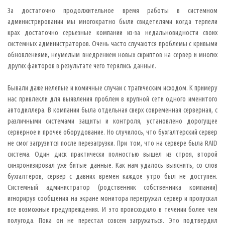
За достаточно продолжительное время работы в системном
администрировании мы многократно были свидетелями когда терпели
крах достаточно серьезные компании из-за недальновидности своих
системных администраторов. Очень часто случаются проблемы с кривыми
обновлениями, неумелым внедрением новых скриптов на сервер и многих
других факторов в результате чего терялись данные.
Бывали даже нелепые и комичные случаи с трагическим исходом. К примеру
нас привлекли для выявления проблем в крупной сети одного именитого
автодиллера. В компании была отдельная сверх современная серверная, с
различными системами защиты и контроля, установлено дорогущее
серверное и прочее оборудование. Но случилось, что бухгалтерский сервер
не смог загрузится после перезагрузки. При том, что на сервере была RAID
система. Один диск практически полностью вышел из строя, второй
синхронизировал уже битые данные. Как нам удалось выяснить, со слов
бухгалтеров, сервер с давних времен каждое утро был не доступен.
Системный администратор (родственник собственника компании)
игнорируя сообщения на экране монитора перегружал сервер и пропускал
все возможные предупреждения. И это происходило в течении более чем
полугода. Пока он не перестал совсем загружаться. Это подтвердил