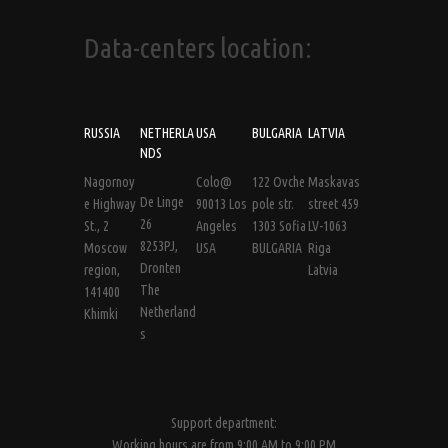
Data-centers location:
RUSSIA
NETHERLA
USA
BULGARIA
LATVIA
NDS
Nagornoy
Colo@
122 Ovche
Maskavas
De Linge
e Highway
90013 Los
pole str.
street 459
26
St., 2
Angeles
1303 Sofia
LV-1063
8253PJ,
Moscow
USA
BULGARIA
Riga
Dronten
region,
Latvia
The
141400
Netherland
Khimki
s
Support department:
Working hours are from 9:00 AM to 9:00 PM