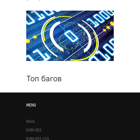
Топ багов
MENU
Início
KVM-VDS
KVM-VDS-SSD