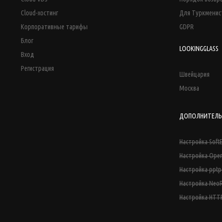
Cloud-хостинг
Для Туркменис
Корпоративные тарифы
GDPR
Блог
LOOKINGGLASS
Вход
Регистрация
Швейцария
Москва
ДОПОЛНИТЕЛЬ
Настройка Soft
Настройка Ope
Настройка ppt
Настройка NeoR
Настройка HTT