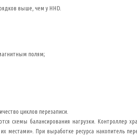
орядков выше, чем у HHD.
магнитным полям;
ичество циклов перезаписи.
ся схемы балансирования нагрузки. Контроллер хра
их местами». При выработке ресурса накопитель пер