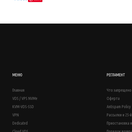
МЕНЮ
РЕГЛАМЕНТ
Главная
Что запрещено 
VDS / VPS NVMe
Оферта
KVM-VDS-SSD
Antispam Policy
VPN
Рассылки и 25-
Dedicated
Приостановка и
Cloud VDS
Порядок возвр