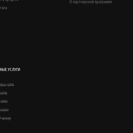
О партнерской программе
тана
НЫЕ УСЛУГИ
Ether-VPN
nVPN
p-VPN
outer
P-proxy