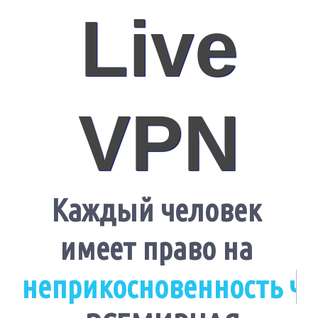
Live
VPN
Каждый человек
имеет право на
н
е
п
р
и
к
о
с
н
о
в
е
н
н
о
с
т
ь
ч
а