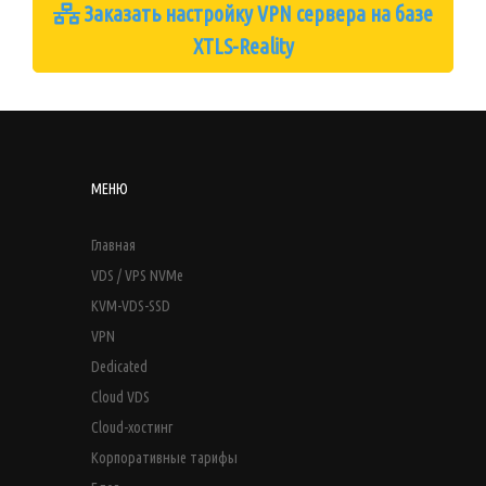
Заказать настройку VPN сервера на базе
XTLS-Reality
МЕНЮ
Главная
VDS / VPS NVMe
KVM-VDS-SSD
VPN
Dedicated
Cloud VDS
Cloud-хостинг
Корпоративные тарифы