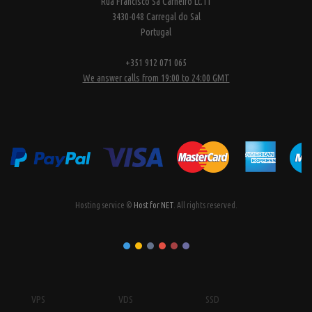
Rua Francisco Sa Carneiro Lt.11
3430-048 Carregal do Sal
Portugal
+351 912 071 065
We answer calls from 19:00 to 24:00 GMT
Hosting service ©
Host for NET
. All rights reserved.
VPS
VDS
SSD