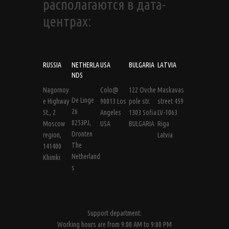
располагаются в дата-
центрах:
RUSSIA
NETHERLA
USA
BULGARIA
LATVIA
NDS
Nagornoy
Colo@
122 Ovche
Maskavas
De Linge
e Highway
90013 Los
pole str.
street 459
26
St., 2
Angeles
1303 Sofia
LV-1063
8253PJ,
Moscow
USA
BULGARIA
Riga
Dronten
region,
Latvia
The
141400
Netherland
Khimki
s
Support department:
Working hours are from 9:00 AM to 9:00 PM