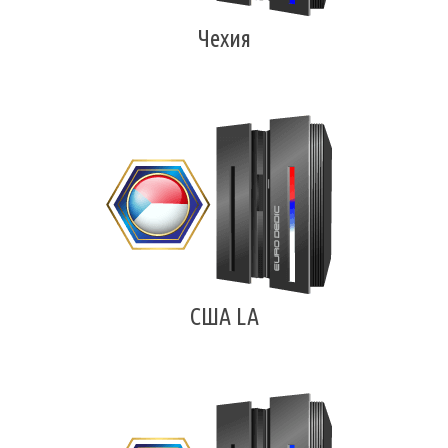
Чехия
США LA