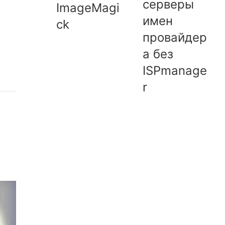
серверы
ImageMagi
имен
ck
провайдер
а без
ISPmanage
r