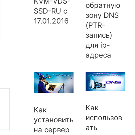
KVM-VDS-
обратную
SSD-RU с
зону DNS
17.01.2016
(PTR-
запись)
для ip-
адреса
Как
Как
использов
установить
ать
на сервер