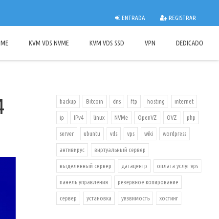
ENTRADA
REGISTRAR
OME
KVM VDS NVME
KVM VDS SSD
VPN
DEDICADO
4
backup
Bitcoin
dns
ftp
hosting
internet
ip
IPv4
linux
NVMe
OpenVZ
OVZ
php
server
ubuntu
vds
vps
wiki
wordpress
антивирус
виртуальный сервер
выделенный сервер
датацентр
оплата услуг vps
панель управления
резервное копирование
сервер
установка
уязвимость
хостинг