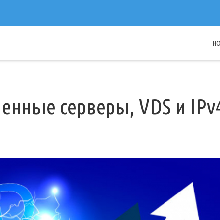
H
енные серверы, VDS и IPv