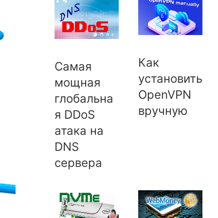
Как
Cамая
установить
мощная
OpenVPN
глобальна
вручную
я DDoS
атака на
DNS
сервера