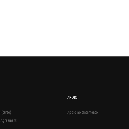
APOIO
 (curto)
Apoio ao tratamento
e Agreement