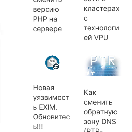
кластерах
версию
с
PHP на
технологи
сервере
ей VPU
Новая
Как
уязвимост
сменить
ь EXIM.
обратную
Обновитес
зону DNS
ь!!!
(PTR-