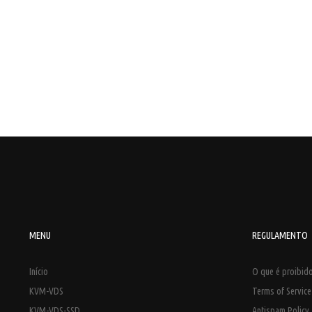
MENU
REGULAMENTO
Início
O que é proibido
KVM-VDS
Terms of Servic
KVM-VDS-SSD
Antispam Policy