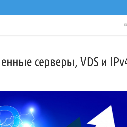
H
енные серверы, VDS и IPv