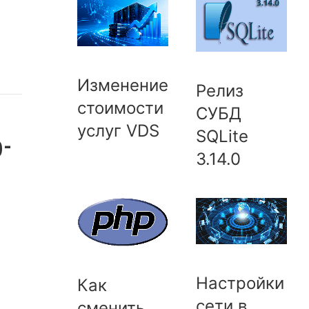
Изменение
Релиз
стоимости
СУБД
услуг VDS
SQLite
-
3.14.0
Настройки
Как
сети в
сменить