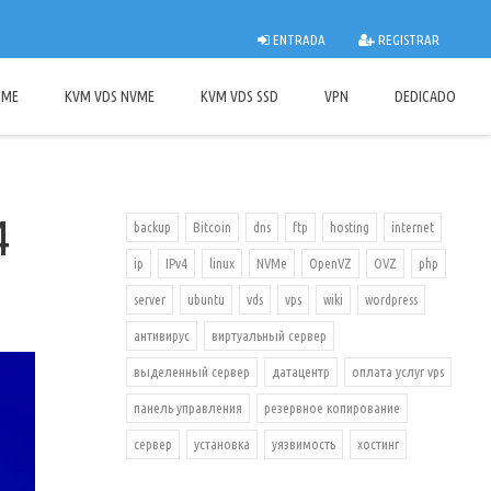
ENTRADA
REGISTRAR
OME
KVM VDS NVME
KVM VDS SSD
VPN
DEDICADO
4
backup
Bitcoin
dns
ftp
hosting
internet
ip
IPv4
linux
NVMe
OpenVZ
OVZ
php
server
ubuntu
vds
vps
wiki
wordpress
антивирус
виртуальный сервер
выделенный сервер
датацентр
оплата услуг vps
панель управления
резервное копирование
сервер
установка
уязвимость
хостинг