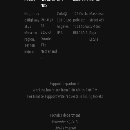
NDS
Nagornoy
Colo@
122 Ovche
Maskavas
De Linge
e Highway
90013 Los
pole str.
street 459
26
St., 2
Angeles
1303 Sofia
LV-1063
8253PJ,
Moscow
USA
BULGARIA
Riga
Dronten
region,
Latvia
The
141400
Netherland
Khimki
s
Support department:
Working hours are from 9:00 AM to 9:00 PM
For finance support write requests in
billing
tickets
Technics department
Wounder st, Lt.11
3040 Limassol