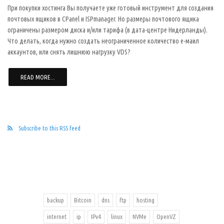
При покупки хостинга Вы получаете уже готовый инструмент для создания
почтовых ящиков в CPanel и ISPmanager. Но размеры почтового ящика
ограничены размером диска и/или тарифа (в дата-центре Нидерланды).
Что делать, когда нужно создать неограниченное количество е-маил
аккаунтов, или снять лишнюю нагрузку VDS?
READ MORE...
Subscribe to this RSS feed
backup
Bitcoin
dns
ftp
hosting
internet
ip
IPv4
linux
NVMe
OpenVZ