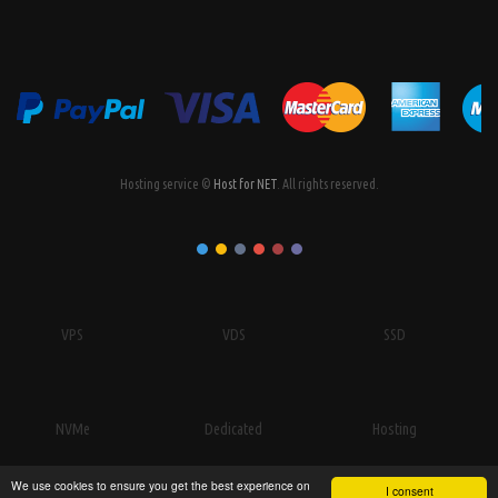
Hosting service ©
Host for NET
. All rights reserved.
VPS
VDS
SSD
NVMe
Dedicated
Hosting
We use cookies to ensure you get the best experience on
I consent