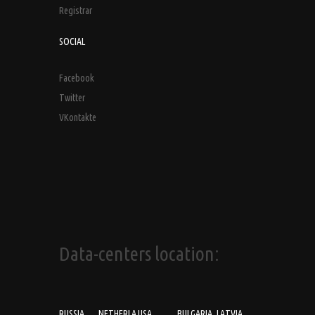
Registrar
SOCIAL
Facebook
Twitter
VKontakte
Data-centers location:
RUSSIA
NETHERLA
USA
BULGARIA
LATVIA