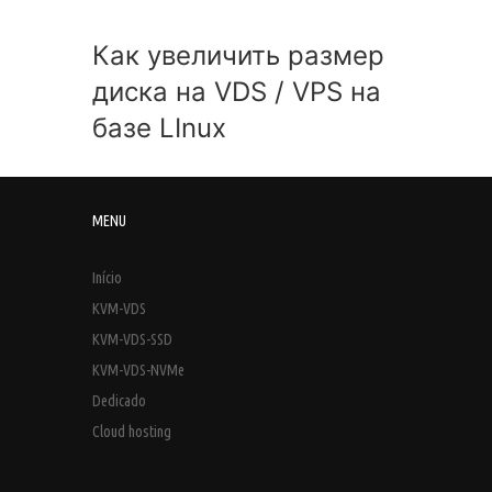
Как увеличить размер
диска на VDS / VPS на
базе LInux
MENU
Início
KVM-VDS
KVM-VDS-SSD
KVM-VDS-NVMe
Dedicado
Cloud hosting