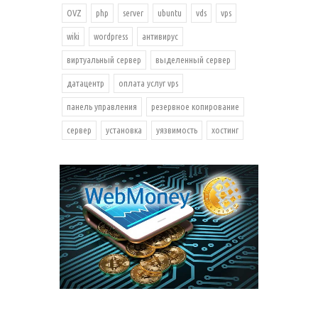
OVZ
php
server
ubuntu
vds
vps
wiki
wordpress
антивирус
виртуальный сервер
выделенный сервер
датацентр
оплата услуг vps
панель управления
резервное копирование
сервер
установка
уязвимость
хостинг