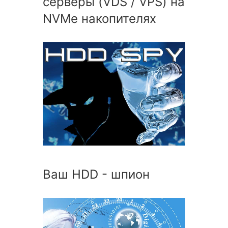
серверы (VDS / VPS) на
NVMe накопителях
Ваш HDD - шпион