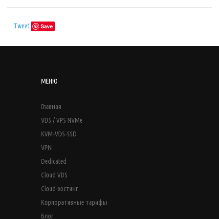
Tweet
Save
МЕНЮ
Главная
VDS / VPS NVMe
KVM-VDS-SSD
VPN
Dedicated
Cloud VDS
Cloud-хостинг
Корпоративные тарифы
Блог