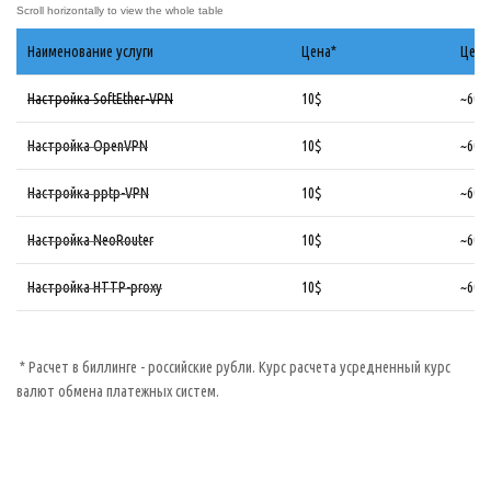
Наименование услуги
Цена*
Цена
Настройка SoftEther-VPN
10$
~600
Настройка OpenVPN
10$
~600
Настройка pptp-VPN
10$
~600
Настройка NeoRouter
10$
~600
Настройка HTTP-proxy
10$
~600
* Расчет в биллинге - российские рубли. Курс расчета усредненный курс
валют обмена платежных систем.