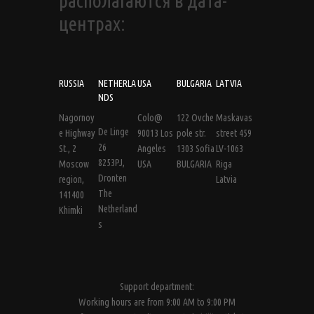
располагаются в дата-
центрах:
RUSSIA
NETHERLA
USA
BULGARIA
LATVIA
NDS
Nagornoy
Colo@
122 Ovche
Maskavas
De Linge
e Highway
90013 Los
pole str.
street 459
26
St., 2
Angeles
1303 Sofia
LV-1063
8253PJ,
Moscow
USA
BULGARIA
Riga
Dronten
region,
Latvia
The
141400
Netherland
Khimki
s
Support department:
Working hours are from 9:00 AM to 9:00 PM